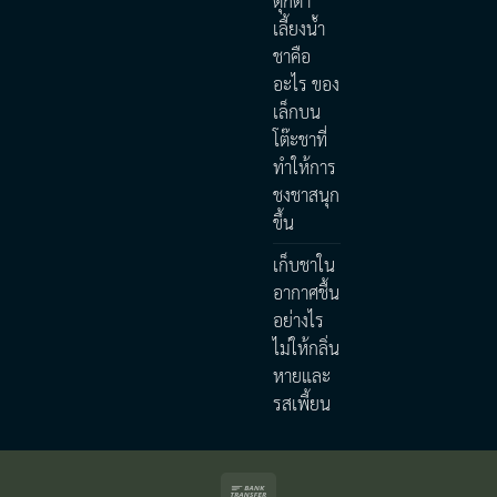
ตุ๊กตา
เลี้ยงน้ำ
ชาคือ
อะไร ของ
เล็กบน
โต๊ะชาที่
ทำให้การ
ชงชาสนุก
ขึ้น
เก็บชาใน
อากาศชื้น
อย่างไร
ไม่ให้กลิ่น
หายและ
รสเพี้ยน
Bank