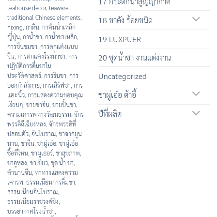
17 กระติกน้ำสูญญากาศ
teahouse decor
,
teaware
,
traditional Chinese elements
,
18 ชาดัง ร้อยชนิด
Yixing
,
กาดิน
,
กาต้มน้ำเหล็ก
ญี่ปุ่น
,
กาน้ำชา
,
กาน้ำชาเหล็ก
,
19 LUXPUER
การชื่นชมชา
,
การตกแต่งแบบ
จีน
,
การตกแต่งโรงน้ำชา
,
การ
20 ชุดน้ำชา งานแต่งงาน
ปฏิบัติการดื่มชาใน
Uncategorized
ประวัติศาสตร์
,
การรินชา
,
การ
ออกกำลังกาย
,
การเสิร์ฟชา
,
การ
ชาผู่เอ๋อ ต้าอี้
แตะนิ้ว
,
การแสดงความขอบคุณ
เงียบๆ
,
ขายชาจึน
,
ขายปั้นชา
,
ปีที่ผลิต
ความเคารพทางวัฒนธรรม
,
จักร
พรรดิฉีเฉียงหลง
,
จักรพรรดิที่
ปลอมตัว
,
จีนโบราณ
,
ชาจากยูน
นาน
,
ชาจีน
,
ชาผู่เอ๋อ
,
ชาผู่เอ๋อ
ซื้อที่ไหน
,
ชาผูเออร์
,
ชาสุขภาพ
,
ชาอูหลง
,
ชาเขียว
,
ชุด น้ำ ชา
,
ตำนานจีน
,
ท่าทางแสดงความ
เคารพ
,
ธรรมเนียมการดื่มชา
,
ธรรมเนียมจีนโบราณ
,
ธรรมเนียมราชวงศ์ชิง
,
บรรยากาศโรงน้ำชา
,