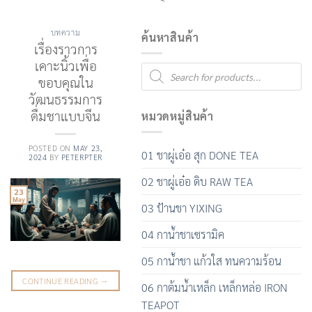
บทความ
ค้นหาสินค้า
เรื่องราวการ
เคาะนิ้วเพื่อ
Products
search
ขอบคุณใน
วัฒนธรรมการ
ดื่มชาแบบจีน
หมวดหมู่สินค้า
POSTED ON
MAY 23,
01 ชาผู่เอ๋อ สุก DONE TEA
2024
BY
PETERPTER
02 ชาผู่เอ๋อ ดิบ RAW TEA
23
May
03 ป้านชา YIXING
04 กาน้ำชาเซรามิค
05 กาน้ำชา แก้วใส ทนความร้อน
CONTINUE READING
→
06 กาต้มน้ำเหล็ก เหล็กหล่อ IRON
TEAPOT