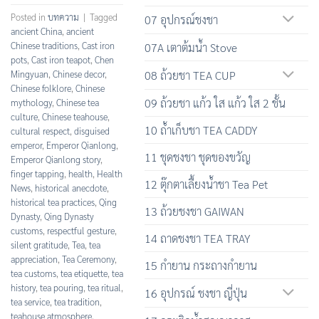
Posted in
บทความ
|
Tagged
07 อุปกรณ์ชงชา
ancient China
,
ancient
Chinese traditions
,
Cast iron
07A เตาต้มน้ำ Stove
pots
,
Cast iron teapot
,
Chen
Mingyuan
,
Chinese decor
,
08 ถ้วยชา TEA CUP
Chinese folklore
,
Chinese
09 ถ้วยชา แก้ว ใส แก้ว ใส 2 ชั้น
mythology
,
Chinese tea
culture
,
Chinese teahouse
,
10 ถ้ำเก็บชา TEA CADDY
cultural respect
,
disguised
emperor
,
Emperor Qianlong
,
11 ชุดชงชา ชุดของขวัญ
Emperor Qianlong story
,
finger tapping
,
health
,
Health
12 ตุ๊กตาเลื้ยงน้ำชา Tea Pet
News
,
historical anecdote
,
historical tea practices
,
Qing
13 ถ้วยชงชา GAIWAN
Dynasty
,
Qing Dynasty
customs
,
respectful gesture
,
14 ถาดชงชา TEA TRAY
silent gratitude
,
Tea
,
tea
appreciation
,
Tea Ceremony
,
15 กำยาน กระถางกำยาน
tea customs
,
tea etiquette
,
tea
history
,
tea pouring
,
tea ritual
,
16 อุปกรณ์ ชงชา ญี่ปุ่น
tea service
,
tea tradition
,
teahouse atmosphere
,