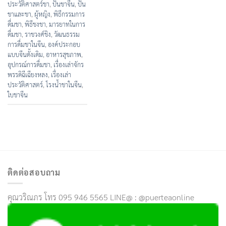
ประวัติศาสตร์ชา
,
ปั้นชาจีน
,
ปั้น
ชาและชา
,
ผู้หญิง
,
พิธีกรรมการ
ดื่มชา
,
พิธีชงชา
,
มารยาทในการ
ดื่มชา
,
ราชวงศ์ชิง
,
วัฒนธรรม
การดื่มชาในจีน
,
องค์ประกอบ
แบบจีนดั้งเดิม
,
อาหารสุขภาพ
,
อุปกรณ์การดื่มชา
,
เรื่องเล่าจักร
พรรดิฉีเฉียงหลง
,
เรื่องเล่า
ประวัติศาสตร์
,
โรงน้ำชาในจีน
,
ใบชาจีน
ติดต่อสอบถาม
คุณวริณภร โทร 095 946 5565 LINE@ : @puerteaonline