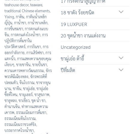
17 กระติกน้ำสูญญากาศ
teahouse decor
,
teaware
,
traditional Chinese elements
,
18 ชาดัง ร้อยชนิด
Yixing
,
กาดิน
,
กาต้มน้ำเหล็ก
ญี่ปุ่น
,
กาน้ำชา
,
กาน้ำชาเหล็ก
,
19 LUXPUER
การชื่นชมชา
,
การตกแต่งแบบ
จีน
,
การตกแต่งโรงน้ำชา
,
การ
20 ชุดน้ำชา งานแต่งงาน
ปฏิบัติการดื่มชาใน
Uncategorized
ประวัติศาสตร์
,
การรินชา
,
การ
ออกกำลังกาย
,
การเสิร์ฟชา
,
การ
ชาผู่เอ๋อ ต้าอี้
แตะนิ้ว
,
การแสดงความขอบคุณ
เงียบๆ
,
ขายชาจึน
,
ขายปั้นชา
,
ปีที่ผลิต
ความเคารพทางวัฒนธรรม
,
จักร
พรรดิฉีเฉียงหลง
,
จักรพรรดิที่
ปลอมตัว
,
จีนโบราณ
,
ชาจากยูน
นาน
,
ชาจีน
,
ชาผู่เอ๋อ
,
ชาผู่เอ๋อ
ซื้อที่ไหน
,
ชาผูเออร์
,
ชาสุขภาพ
,
ชาอูหลง
,
ชาเขียว
,
ชุด น้ำ ชา
,
ตำนานจีน
,
ท่าทางแสดงความ
เคารพ
,
ธรรมเนียมการดื่มชา
,
ธรรมเนียมจีนโบราณ
,
ธรรมเนียมราชวงศ์ชิง
,
บรรยากาศโรงน้ำชา
,