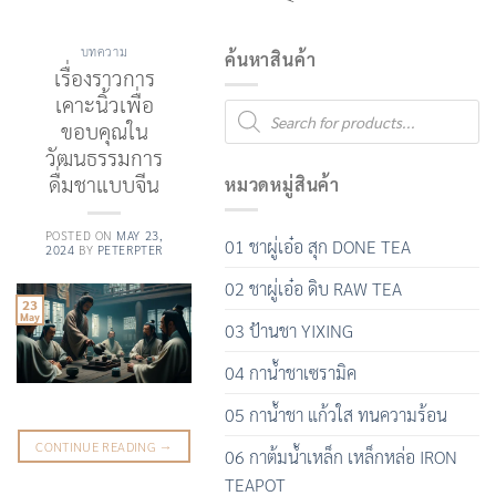
บทความ
ค้นหาสินค้า
เรื่องราวการ
เคาะนิ้วเพื่อ
Products
search
ขอบคุณใน
วัฒนธรรมการ
ดื่มชาแบบจีน
หมวดหมู่สินค้า
POSTED ON
MAY 23,
01 ชาผู่เอ๋อ สุก DONE TEA
2024
BY
PETERPTER
02 ชาผู่เอ๋อ ดิบ RAW TEA
23
May
03 ป้านชา YIXING
04 กาน้ำชาเซรามิค
05 กาน้ำชา แก้วใส ทนความร้อน
CONTINUE READING
→
06 กาต้มน้ำเหล็ก เหล็กหล่อ IRON
TEAPOT