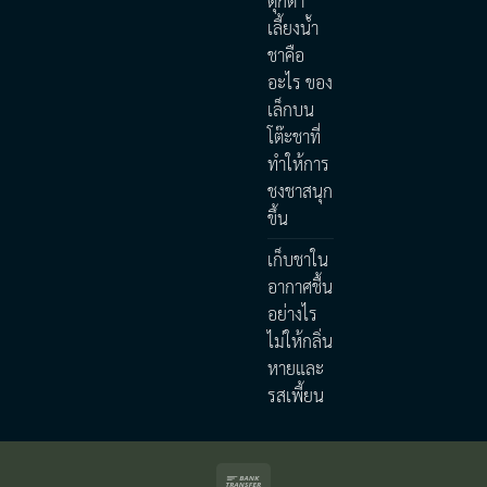
ตุ๊กตา
เลี้ยงน้ำ
ชาคือ
อะไร ของ
เล็กบน
โต๊ะชาที่
ทำให้การ
ชงชาสนุก
ขึ้น
เก็บชาใน
อากาศชื้น
อย่างไร
ไม่ให้กลิ่น
หายและ
รสเพี้ยน
Bank