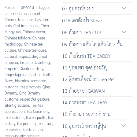
Posted in
บทความ
|
Tagged
07 อุปกรณ์ชงชา
ancient China
,
ancient
Chinese traditions
,
Cast iron
07A เตาต้มน้ำ Stove
pots
,
Cast iron teapot
,
Chen
Mingyuan
,
Chinese decor
,
08 ถ้วยชา TEA CUP
Chinese folklore
,
Chinese
09 ถ้วยชา แก้ว ใส แก้ว ใส 2 ชั้น
mythology
,
Chinese tea
culture
,
Chinese teahouse
,
10 ถ้ำเก็บชา TEA CADDY
cultural respect
,
disguised
emperor
,
Emperor Qianlong
,
11 ชุดชงชา ชุดของขวัญ
Emperor Qianlong story
,
finger tapping
,
health
,
Health
12 ตุ๊กตาเลื้ยงน้ำชา Tea Pet
News
,
historical anecdote
,
historical tea practices
,
Qing
13 ถ้วยชงชา GAIWAN
Dynasty
,
Qing Dynasty
customs
,
respectful gesture
,
14 ถาดชงชา TEA TRAY
silent gratitude
,
Tea
,
tea
appreciation
,
Tea Ceremony
,
15 กำยาน กระถางกำยาน
tea customs
,
tea etiquette
,
tea
history
,
tea pouring
,
tea ritual
,
16 อุปกรณ์ ชงชา ญี่ปุ่น
tea service
,
tea tradition
,
teahouse atmosphere
,