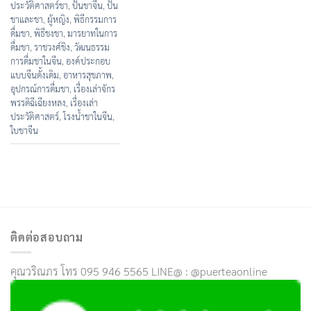
ประวัติศาสตร์ชา
,
ปั้นชาจีน
,
ปั้น
ชาและชา
,
ผู้หญิง
,
พิธีกรรมการ
ดื่มชา
,
พิธีชงชา
,
มารยาทในการ
ดื่มชา
,
ราชวงศ์ชิง
,
วัฒนธรรม
การดื่มชาในจีน
,
องค์ประกอบ
แบบจีนดั้งเดิม
,
อาหารสุขภาพ
,
อุปกรณ์การดื่มชา
,
เรื่องเล่าจักร
พรรดิฉีเฉียงหลง
,
เรื่องเล่า
ประวัติศาสตร์
,
โรงน้ำชาในจีน
,
ใบชาจีน
ติดต่อสอบถาม
คุณวริณภร โทร 095 946 5565 LINE@ : @puerteaonline