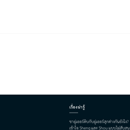
เรื่องน่ารู้
ชาผู่เออร์ดิบกับผู่เออร์สุกต่างกันยังไง?
เข้าใจ Sheng และ Shou แบบไม่สับสน