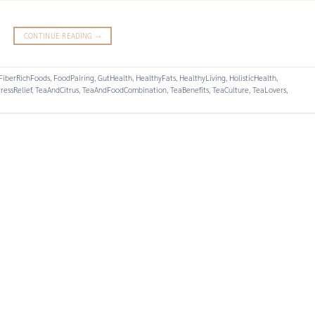
CONTINUE READING
→
FiberRichFoods
,
FoodPairing
,
GutHealth
,
HealthyFats
,
HealthyLiving
,
HolisticHealth
,
ressRelief
,
TeaAndCitrus
,
TeaAndFoodCombination
,
TeaBenefits
,
TeaCulture
,
TeaLovers
,