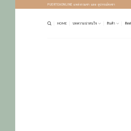
Skip
PUERTEAONLINE แหล่งรวมชา และ อุปกรณ์ชงชา
to
content
HOME
บทความน่าสนใจ
สินค้า
ติดต