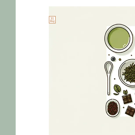
31
May