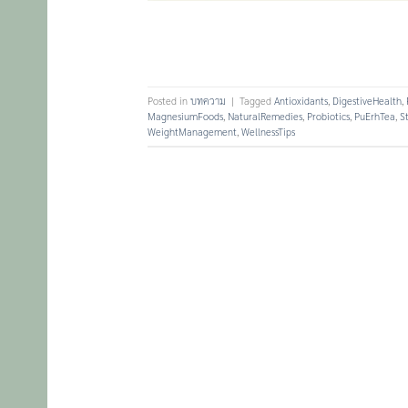
Posted in
บทความ
|
Tagged
Antioxidants
,
DigestiveHealth
,
MagnesiumFoods
,
NaturalRemedies
,
Probiotics
,
PuErhTea
,
St
WeightManagement
,
WellnessTips