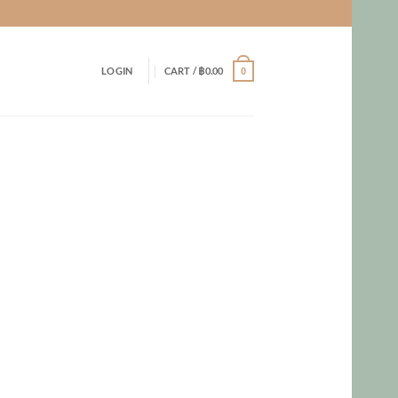
LOGIN
CART /
฿
0.00
0