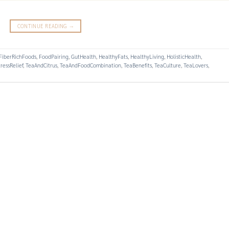
CONTINUE READING
→
FiberRichFoods
,
FoodPairing
,
GutHealth
,
HealthyFats
,
HealthyLiving
,
HolisticHealth
,
ressRelief
,
TeaAndCitrus
,
TeaAndFoodCombination
,
TeaBenefits
,
TeaCulture
,
TeaLovers
,