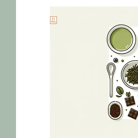
31
May