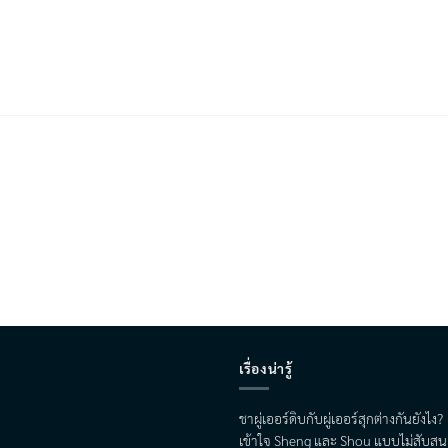
เรื่องน่ารู้
ชาผู่เออร์ดิบกับผู่เออร์สุกต่างกันยังไง?
เข้าใจ Sheng และ Shou แบบไม่สับสน