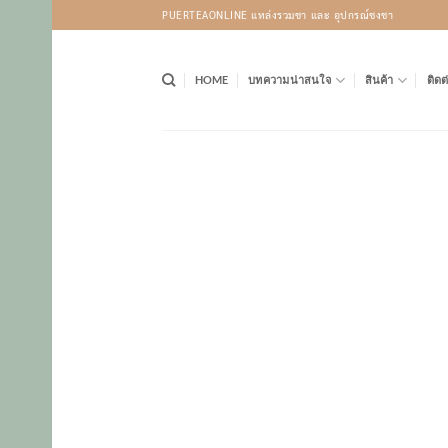
Skip
PUERTEAONLINE แหล่งรวมชา และ อุปกรณ์ชงชา
to
content
HOME
บทความน่าสนใจ
สินค้า
ติดต