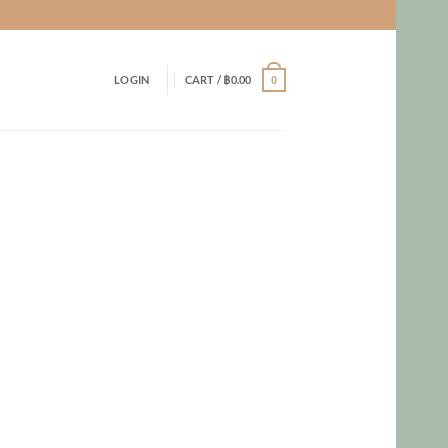
LOGIN
CART /
฿
0.00
0