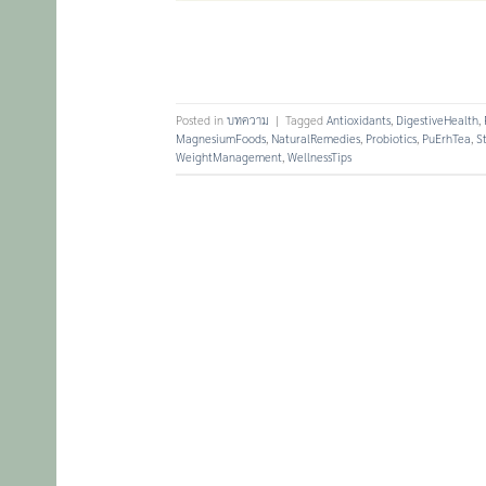
Posted in
บทความ
|
Tagged
Antioxidants
,
DigestiveHealth
,
MagnesiumFoods
,
NaturalRemedies
,
Probiotics
,
PuErhTea
,
St
WeightManagement
,
WellnessTips