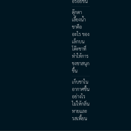
อร่อยขึ้น
ตุ๊กตา
เลี้ยงน้ำ
ชาคือ
อะไร ของ
เล็กบน
โต๊ะชาที่
ทำให้การ
ชงชาสนุก
ขึ้น
เก็บชาใน
อากาศชื้น
อย่างไร
ไม่ให้กลิ่น
หายและ
รสเพี้ยน