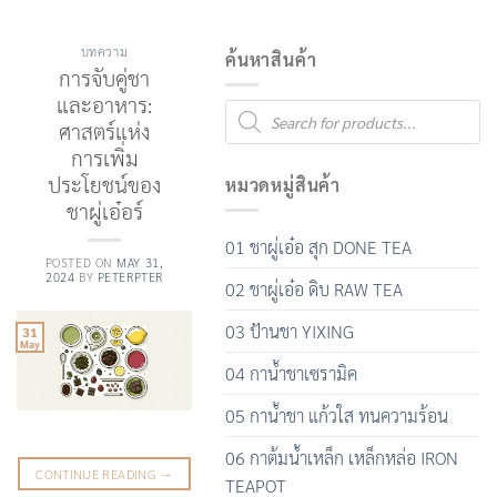
บทความ
ค้นหาสินค้า
การจับคู่ชา
และอาหาร:
Products
search
ศาสตร์แห่ง
การเพิ่ม
ประโยชน์ของ
หมวดหมู่สินค้า
ชาผู่เอ๋อร์
01 ชาผู่เอ๋อ สุก DONE TEA
POSTED ON
MAY 31,
2024
BY
PETERPTER
02 ชาผู่เอ๋อ ดิบ RAW TEA
03 ป้านชา YIXING
31
May
04 กาน้ำชาเซรามิค
05 กาน้ำชา แก้วใส ทนความร้อน
06 กาต้มน้ำเหล็ก เหล็กหล่อ IRON
CONTINUE READING
→
TEAPOT