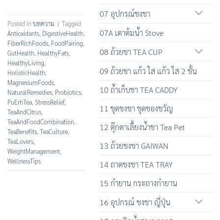
07 อุปกรณ์ชงชา
Posted in
บทความ
|
Tagged
07A เตาต้มน้ำ Stove
Antioxidants
,
DigestiveHealth
,
FiberRichFoods
,
FoodPairing
,
08 ถ้วยชา TEA CUP
GutHealth
,
HealthyFats
,
HealthyLiving
,
09 ถ้วยชา แก้ว ใส แก้ว ใส 2 ชั้น
HolisticHealth
,
MagnesiumFoods
,
10 ถ้ำเก็บชา TEA CADDY
NaturalRemedies
,
Probiotics
,
PuErhTea
,
StressRelief
,
11 ชุดชงชา ชุดของขวัญ
TeaAndCitrus
,
TeaAndFoodCombination
,
12 ตุ๊กตาเลื้ยงน้ำชา Tea Pet
TeaBenefits
,
TeaCulture
,
TeaLovers
,
13 ถ้วยชงชา GAIWAN
WeightManagement
,
WellnessTips
14 ถาดชงชา TEA TRAY
15 กำยาน กระถางกำยาน
16 อุปกรณ์ ชงชา ญี่ปุ่น