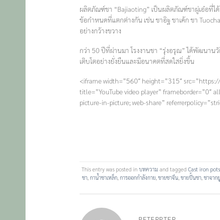
ผลิตภัณฑ์ชา “Bajiaoting” เป็นผลิตภัณฑ์ชาผู่เอ๋อที่
ข้อกำหนดที่แตกต่างกัน เช่น ชาอิฐ ชาเค้ก ชา Tuoc
อย่างกว้างขวาง
กว่า 50 ปีที่ผ่านมา โรงงานชา “รุ่งอรุณ” ได้พัฒนาน
เติบโตอย่างยั่งยืนและมีอนาคตที่สดใสยิ่งขึ้น
<iframe width=”560″ height=”315″ src=”http
title=”YouTube video player” frameborder=”0″ al
picture-in-picture; web-share” referrerpolicy=”st
This entry was posted in
บทความ
and tagged
Cast iron pots
ชา
,
กาน้ำชาเหล็ก
,
การออกกำลังกาย
,
ขายชาจึน
,
ขายปั้นชา
,
ชาจากย
PETERPTER