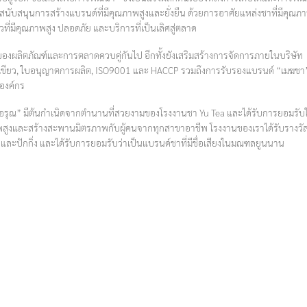
ับสนุนการสร้างแบรนด์ที่มีคุณภาพสูงและยั่งยืน ด้วยการอาศัยแหล่งชาที่มีคุณภ
วที่มีคุณภาพสูง ปลอดภัย และบริการที่เป็นเลิศสู่ตลาด
งผลิตภัณฑ์และการตลาดควบคู่กันไป อีกทั้งยังเสริมสร้างการจัดการภายในบริษัท
สีเขียว, ใบอนุญาตการผลิต, ISO9001 และ HACCP รวมถึงการรับรองแบรนด์ “เมฆชา
องค์กร
่งอรุณ” มีต้นกำเนิดจากตำนานที่สวยงามของโรงงานชา Yu Tea และได้รับการยอมรับ
าพสูงและสร้างสะพานมิตรภาพกับผู้คนจากทุกสาขาอาชีพ โรงงานของเราได้รับรางวั
ปักกิ่ง และได้รับการยอมรับว่าเป็นแบรนด์ชาที่มีชื่อเสียงในมณฑลยูนนาน