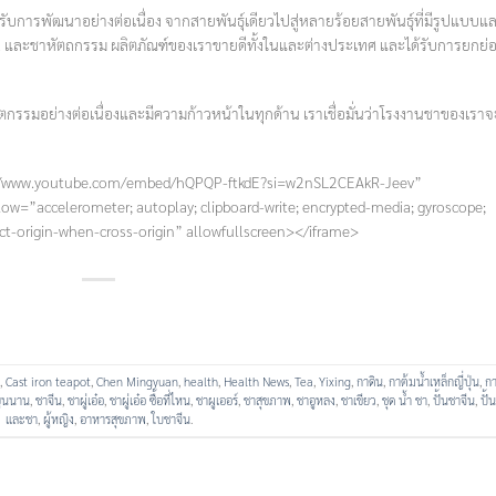
ได้รับการพัฒนาอย่างต่อเนื่อง จากสายพันธุ์เดียวไปสู่หลายร้อยสายพันธุ์ที่มีรูปแบบแ
ha และชาหัตถกรรม ผลิตภัณฑ์ของเราขายดีทั้งในและต่างประเทศ และได้รับการยกย่
วัตกรรมอย่างต่อเนื่องและมีความก้าวหน้าในทุกด้าน เราเชื่อมั่นว่าโรงงานชาของเราจ
s://www.youtube.com/embed/hQPQP-ftkdE?si=w2nSL2CEAkR-Jeev”
low=”accelerometer; autoplay; clipboard-write; encrypted-media; gyroscope;
rict-origin-when-cross-origin” allowfullscreen></iframe>
,
Cast iron teapot
,
Chen Mingyuan
,
health
,
Health News
,
Tea
,
Yixing
,
กาดิน
,
กาต้มน้ำเหล็กญี่ปุ่น
,
กา
ูนนาน
,
ชาจีน
,
ชาผู่เอ๋อ
,
ชาผู่เอ๋อ ซื้อที่ไหน
,
ชาผูเออร์
,
ชาสุขภาพ
,
ชาอูหลง
,
ชาเขียว
,
ชุด น้ำ ชา
,
ปั้นชาจีน
,
ปั้
และชา
,
ผู้หญิง
,
อาหารสุขภาพ
,
ใบชาจีน
.