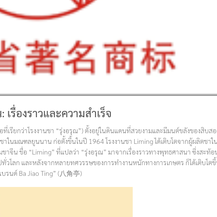
น: เรื่องราวและความสำเร็จ
ี่เรียกว่าโรงงานชา “รุ่งอรุณ”) ตั้งอยู่ในดินแดนที่สวยงามและมีมนต์ขลังของสิบสอ
ิตชาในมณฑลยูนนาน ก่อตั้งขึ้นในปี 1964 โรงงานชา Liming ได้เติบโตจากผู้ผลิตชาใ
มชาจีน ชื่อ “Liming” ที่แปลว่า “รุ่งอรุณ” มาจากเรื่องราวทางพุทธศาสนา ซึ่งสะท้อ
ไปทั่วโลก และหลังจากหลายทศวรรษของการทำงานหนักทางการเกษตร ก็ได้เติบโตขึ
ายใต้แบรนด์ Ba Jiao Ting” (八角亭)