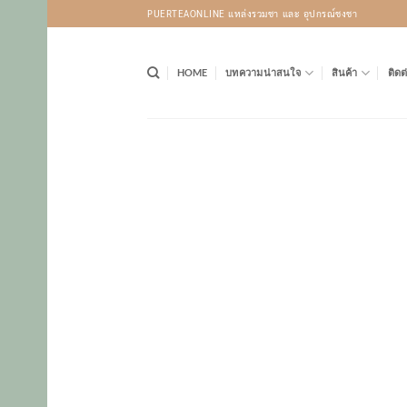
Skip
PUERTEAONLINE แหล่งรวมชา และ อุปกรณ์ชงชา
to
content
HOME
บทความน่าสนใจ
สินค้า
ติดต