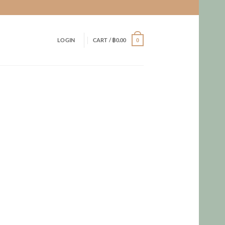
LOGIN
CART /
฿
0.00
0