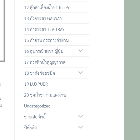
12 ตุ๊กตาเลื้ยงน้ำชา Tea Pet
13 ถ้วยชงชา GAIWAN
14 ถาดชงชา TEA TRAY
15 กำยาน กระถางกำยาน
16 อุปกรณ์ ชงชา ญี่ปุ่น
17 กระติกน้ำสูญญากาศ
18 ชาดัง ร้อยชนิด
19 LUXPUER
ง
น
20 ชุดน้ำชา งานแต่งงาน
น
้น
Uncategorized
ชาผู่เอ๋อ ต้าอี้
ปีที่ผลิต