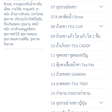
อักเสบ
,
ควบคุมระดับน้ำตาลใน
07 อุปกรณ์ชงชา
เลือด
,
งานวิจัย
,
ชาผูเออร์
,
ชา
หมัก
,
ต้านการอักเสบ
,
ประโยชน์
07A เตาต้มน้ำ Stove
สุขภาพ
,
ปรับปรุงโปรไฟล์ไขมัน
,
ป้องกันสมอง
,
ยูนนาน
,
ลดน้ำ
08 ถ้วยชา TEA CUP
หนัก
,
สารต้านอนุมูลอิสระ
,
สุขภาพลำไส้
,
สุขภาพสมอง
,
09 ถ้วยชา แก้ว ใส แก้ว ใส 2 ชั้น
สุขภาพเมตาบอลิซึม
,
สุขภาพ
โดยรวม
10 ถ้ำเก็บชา TEA CADDY
11 ชุดชงชา ชุดของขวัญ
12 ตุ๊กตาเลื้ยงน้ำชา Tea Pet
13 ถ้วยชงชา GAIWAN
14 ถาดชงชา TEA TRAY
15 กำยาน กระถางกำยาน
16 อุปกรณ์ ชงชา ญี่ปุ่น