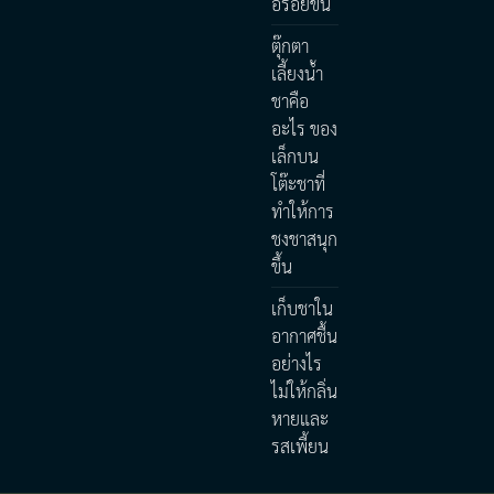
อร่อยขึ้น
ตุ๊กตา
เลี้ยงน้ำ
ชาคือ
อะไร ของ
เล็กบน
โต๊ะชาที่
ทำให้การ
ชงชาสนุก
ขึ้น
เก็บชาใน
อากาศชื้น
อย่างไร
ไม่ให้กลิ่น
หายและ
รสเพี้ยน