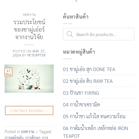
บทความ
ค้นหาสินค้า
รวมประโยชน์
ของชาผู่เอ๋อร์
Products
search
จากงานวิจัย
หมวดหมู่สินค้า
POSTED ON
MAY 27,
2024
BY
PETERPTER
01 ชาผู่เอ๋อ สุก DONE TEA
27
May
02 ชาผู่เอ๋อ ดิบ RAW TEA
03 ป้านชา YIXING
04 กาน้ำชาเซรามิค
CONTINUE READING
→
05 กาน้ำชา แก้วใส ทนความร้อน
06 กาต้มน้ำเหล็ก เหล็กหล่อ IRON
Posted in
บทความ
|
Tagged
TEAPOT
การลดไขมัน
,
การศึกษา
,
การ