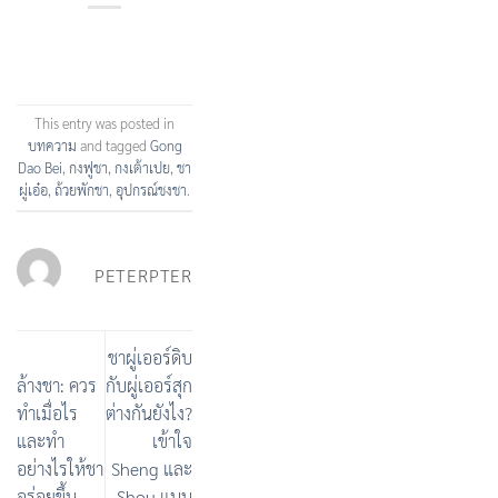
This entry was posted in
บทความ
and tagged
Gong
Dao Bei
,
กงฟูชา
,
กงเต้าเปย
,
ชา
ผู่เอ๋อ
,
ถ้วยพักชา
,
อุปกรณ์ชงชา
.
PETERPTER
ชาผู่เออร์ดิบ
ล้างชา: ควร
กับผู่เออร์สุก
ทำเมื่อไร
ต่างกันยังไง?
และทำ
เข้าใจ
อย่างไรให้ชา
Sheng และ
อร่อยขึ้น
Shou แบบ