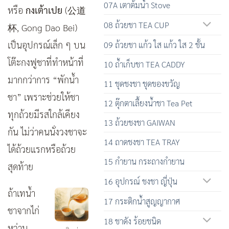
07A เตาต้มน้ำ Stove
หรือ
กงเต้าเปย
(公道
08 ถ้วยชา TEA CUP
杯, Gong Dao Bei)
เป็นอุปกรณ์เล็ก ๆ บน
09 ถ้วยชา แก้ว ใส แก้ว ใส 2 ชั้น
โต๊ะกงฟูชาที่ทำหน้าที่
10 ถ้ำเก็บชา TEA CADDY
มากกว่าการ “พักน้ำ
11 ชุดชงชา ชุดของขวัญ
ชา” เพราะช่วยให้ชา
12 ตุ๊กตาเลื้ยงน้ำชา Tea Pet
ทุกถ้วยมีรสใกล้เคียง
13 ถ้วยชงชา GAIWAN
กัน ไม่ว่าคนนั่งวงชาจะ
14 ถาดชงชา TEA TRAY
ได้ถ้วยแรกหรือถ้วย
15 กำยาน กระถางกำยาน
สุดท้าย
16 อุปกรณ์ ชงชา ญี่ปุ่น
ถ้าเทน้ำ
17 กระติกน้ำสูญญากาศ
ชาจากไก่
18 ชาดัง ร้อยชนิด
หว่าน