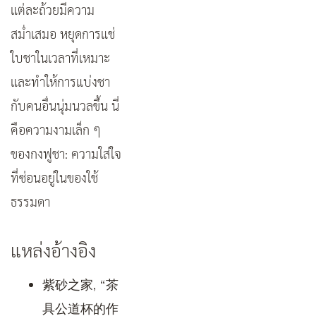
แต่ละถ้วยมีความ
สม่ำเสมอ หยุดการแช่
ใบชาในเวลาที่เหมาะ
และทำให้การแบ่งชา
กับคนอื่นนุ่มนวลขึ้น นี่
คือความงามเล็ก ๆ
ของกงฟูชา: ความใส่ใจ
ที่ซ่อนอยู่ในของใช้
ธรรมดา
แหล่งอ้างอิง
紫砂之家, “茶
具公道杯的作