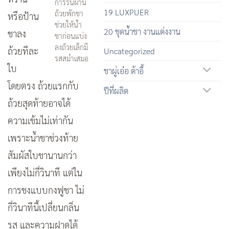
การรินผ่าน
19 LUXPUER
ถ้วยพักชา
หรือป้าน
ช่วยให้น้ำ
20 ชุดน้ำชา งานแต่งงาน
ชาลง
ชาก่อนแบ่ง
ลงถ้วยเล็กมี
ถ้วยทีละ
Uncategorized
รสสม่ำเสมอ
ใบ
ชาผู่เอ๋อ ต้าอี้
โดยตรง ถ้วยแรกกับ
ปีที่ผลิต
ถ้วยสุดท้ายอาจได้
ความเข้มไม่เท่ากัน
เพราะน้ำชาช่วงท้าย
สัมผัสใบชานานกว่า
เพียงไม่กี่วินาที แต่ใน
การชงแบบกงฟูชา ไม่
กี่วินาทีนี้เปลี่ยนกลิ่น
รส และความฝาดได้