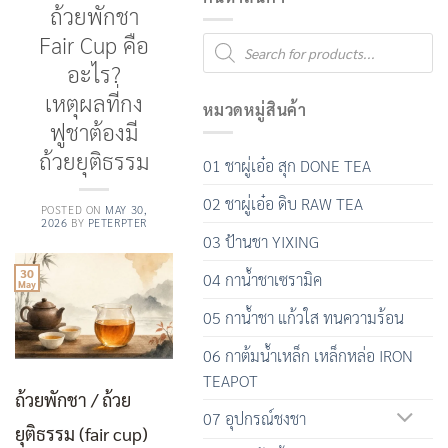
ถ้วยพักชา
Fair Cup คือ
Products
search
อะไร?
เหตุผลที่กง
หมวดหมู่สินค้า
ฟูชาต้องมี
ถ้วยยุติธรรม
01 ชาผู่เอ๋อ สุก DONE TEA
02 ชาผู่เอ๋อ ดิบ RAW TEA
POSTED ON
MAY 30,
2026
BY
PETERPTER
03 ป้านชา YIXING
30
04 กาน้ำชาเซรามิค
May
05 กาน้ำชา แก้วใส ทนความร้อน
06 กาต้มน้ำเหล็ก เหล็กหล่อ IRON
TEAPOT
ถ้วยพักชา / ถ้วย
07 อุปกรณ์ชงชา
ยุติธรรม (fair cup)