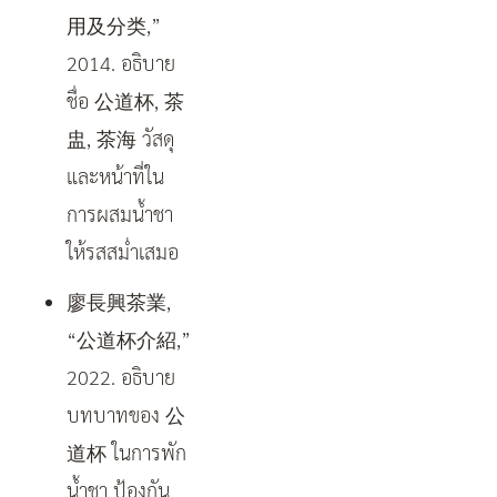
用及分类,”
2014. อธิบาย
ชื่อ 公道杯, 茶
盅, 茶海 วัสดุ
และหน้าที่ใน
การผสมน้ำชา
ให้รสสม่ำเสมอ
廖長興茶業,
“公道杯介紹,”
2022. อธิบาย
บทบาทของ 公
道杯 ในการพัก
น้ำชา ป้องกัน