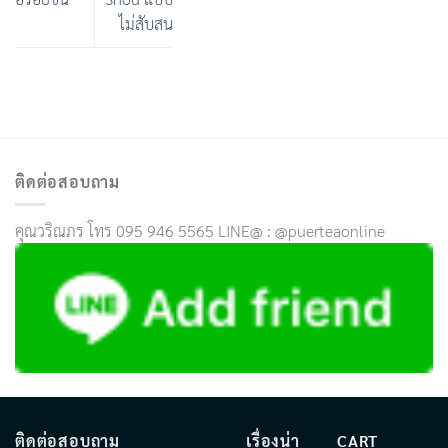
ไม่สับสน
ติดต่อสอบถาม
คุณวริณภร โทร 095 946 5565 LINE@ : @puerteaonline
ติดต่อสอบถาม
เรื่องน่า
CART