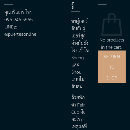
รู้
คุณวริณภร โทร
095 946 5565
ชาผู่เออร์
LINE@ :
ดิบกับผู่
@puerteaonline
เออร์สุก
No products
ต่างกันยัง
in the cart.
ไง? เข้าใจ
RETURN
Sheng
และ
TO
Shou
SHOP
แบบไม่
สับสน
ถ้วยพัก
ชา Fair
Cup คือ
อะไร?
เหตุผลที่