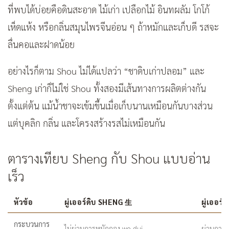
ที่พบได้บ่อยคือดินสะอาด ไม้เก่า เปลือกไม้ อินทผลัม โกโก้
เห็ดแห้ง หรือกลิ่นสมุนไพรจีนอ่อน ๆ ถ้าหมักและเก็บดี รสจะ
ลื่นคอและฝาดน้อย
อย่างไรก็ตาม Shou ไม่ได้แปลว่า “ชาดิบเก่าปลอม” และ
Sheng เก่าก็ไม่ใช่ Shou ทั้งสองมีเส้นทางการผลิตต่างกัน
ตั้งแต่ต้น แม้น้ำชาจะเข้มขึ้นเมื่อเก็บนานเหมือนกันบางส่วน
แต่บุคลิก กลิ่น และโครงสร้างรสไม่เหมือนกัน
ตารางเทียบ Sheng กับ Shou แบบอ่าน
เร็ว
หัวข้อ
ผู่เออร์ดิบ SHENG 生
ผู่เออร
กระบวนการ
ไม่ผ่านการหมักกอง wo dui
ผ่านการห