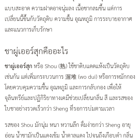
แบบสะอาด ความฝาดอาจนุ่มลง เนื้อชากลมขึ้น แต่การ
เปลี่ยนนี้ขึ้นกับวัตถุดิบ ความชื้น อุณหภูมิ การระบายอากาศ
และแนวการเก็บรักษา
ชาผู่เออร์สุกคืออะไร
ชาผู่เออร์สุก
หรือ Shou (熟) ใช้ชาดิบแดดแห้งเป็นวัตถุดิบ
เช่นกัน แต่เพิ่มกระบวนการ
渥堆
(wo dui) หรือการหมักกอง
โดยควบคุมความชื้น อุณหภูมิ และการกลับกอง เพื่อให้
จุลินทรีย์และปฏิกิริยาทางเคมีช่วยเปลี่ยนกลิ่น สี และรสของ
ใบชาอย่างรวดเร็วกว่า Sheng ที่รอการบ่มตามเวลา
รสของ Shou มักนุ่ม หนา หวานลึก ดื่มง่ายกว่า Sheng อายุ
อ่อน น้ำชามักเป็นแดงเข้ม น้ำตาลแดง ไปจนถึงเกือบดำ กลิ่น