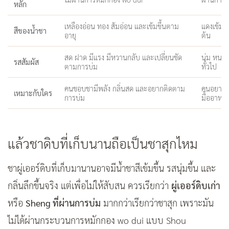
หลัก
เหลืองอ่อน ทอง ส้มอ่อน และเข้มขึ้นตาม
แดงเข้ม น
สีของน้ำชา
อายุ
ต้น
สด ฝาด มีแรง มีหวานกลับ และเปลี่ยนชัด
นุ่ม หนา 
รสสัมผัส
ตามการบ่ม
ทั่วไป
คนชอบชามีพลัง กลิ่นสด และอยากติดตาม
คนอยากได้
เหมาะกับใคร
การบ่ม
มื้ออาหา
แล้วชาดิบที่เก็บนานถือเป็นชาสุกไหม
ชาผู่เออร์ดิบที่เก็บมานานอาจมีน้ำชาสีเข้มขึ้น รสนุ่มขึ้น และ
กลิ่นลึกขึ้นจริง แต่เพื่อไม่ให้สับสน ควรเรียกว่า
ผู่เออร์ดิบเก่า
หรือ
Sheng ที่ผ่านการบ่ม
มากกว่าเรียกว่าชาสุก เพราะมัน
ไม่ได้ผ่านกระบวนการหมักกอง wo dui แบบ Shou