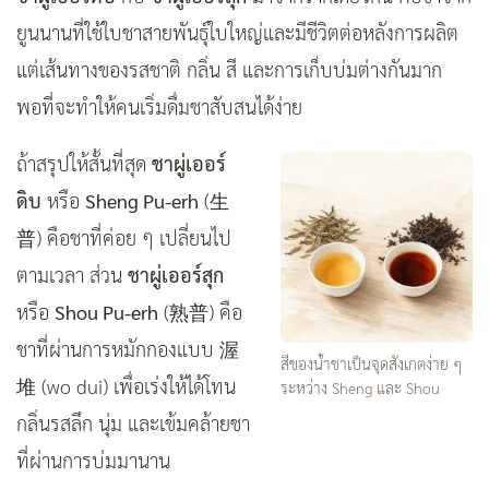
ยูนนานที่ใช้ใบชาสายพันธุ์ใบใหญ่และมีชีวิตต่อหลังการผลิต
แต่เส้นทางของรสชาติ กลิ่น สี และการเก็บบ่มต่างกันมาก
พอที่จะทำให้คนเริ่มดื่มชาสับสนได้ง่าย
ถ้าสรุปให้สั้นที่สุด
ชาผู่เออร์
ดิบ
หรือ
Sheng Pu-erh
(生
普) คือชาที่ค่อย ๆ เปลี่ยนไป
ตามเวลา ส่วน
ชาผู่เออร์สุก
หรือ
Shou Pu-erh
(熟普) คือ
ชาที่ผ่านการหมักกองแบบ
渥
สีของน้ำชาเป็นจุดสังเกตง่าย ๆ
堆
(wo dui) เพื่อเร่งให้ได้โทน
ระหว่าง Sheng และ Shou
กลิ่นรสลึก นุ่ม และเข้มคล้ายชา
ที่ผ่านการบ่มมานาน