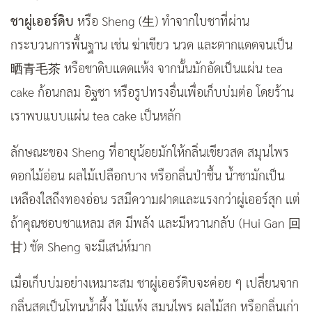
ชาผู่เออร์ดิบ
หรือ Sheng (生) ทำจากใบชาที่ผ่าน
กระบวนการพื้นฐาน เช่น ฆ่าเขียว นวด และตากแดดจนเป็น
晒青毛茶
หรือชาดิบแดดแห้ง จากนั้นมักอัดเป็นแผ่น tea
cake ก้อนกลม อิฐชา หรือรูปทรงอื่นเพื่อเก็บบ่มต่อ โดยร้าน
เราพบแบบแผ่น tea cake เป็นหลัก
ลักษณะของ Sheng ที่อายุน้อยมักให้กลิ่นเขียวสด สมุนไพร
ดอกไม้อ่อน ผลไม้เปลือกบาง หรือกลิ่นป่าชื้น น้ำชามักเป็น
เหลืองใสถึงทองอ่อน รสมีความฝาดและแรงกว่าผู่เออร์สุก แต่
ถ้าคุณชอบชาแหลม สด มีพลัง และมีหวานกลับ (Hui Gan 回
甘) ชัด Sheng จะมีเสน่ห์มาก
เมื่อเก็บบ่มอย่างเหมาะสม ชาผู่เออร์ดิบจะค่อย ๆ เปลี่ยนจาก
กลิ่นสดเป็นโทนน้ำผึ้ง ไม้แห้ง สมุนไพร ผลไม้สุก หรือกลิ่นเก่า