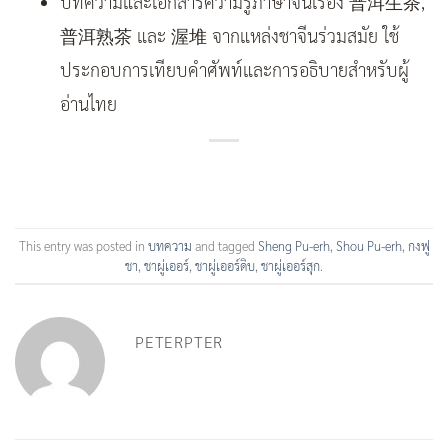
บทความและเอกสารความรู้ภาษาจีนเรื่อง 普洱生茶,
普洱熟茶 และ 渥堆 จากแหล่งชาจีนร่วมสมัย ใช้
ประกอบการเทียบคำศัพท์และการอธิบายสำหรับผู้
อ่านไทย
This entry was posted in
บทความ
and tagged
Sheng Pu-erh
,
Shou Pu-erh
,
กงฟู
ชา
,
ชาผู่เออร์
,
ชาผู่เออร์ดิบ
,
ชาผู่เออร์สุก
.
PETERPTER