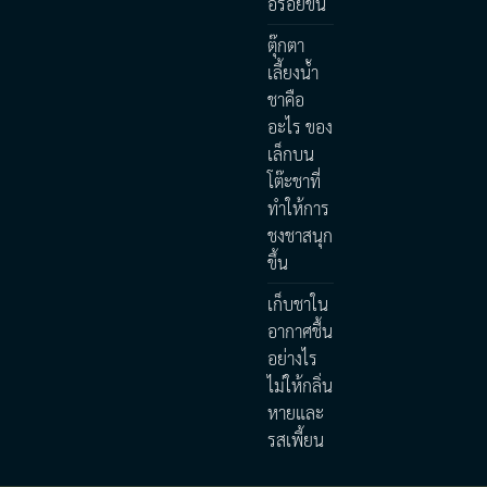
อร่อยขึ้น
ตุ๊กตา
เลี้ยงน้ำ
ชาคือ
อะไร ของ
เล็กบน
โต๊ะชาที่
ทำให้การ
ชงชาสนุก
ขึ้น
เก็บชาใน
อากาศชื้น
อย่างไร
ไม่ให้กลิ่น
หายและ
รสเพี้ยน