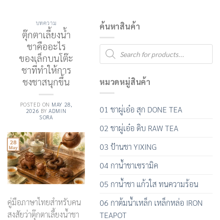
บทความ
ค้นหาสินค้า
ตุ๊กตาเลี้ยงน้ำ
ชาคืออะไร
Products
search
ของเล็กบนโต๊ะ
ชาที่ทำให้การ
ชงชาสนุกขึ้น
หมวดหมู่สินค้า
POSTED ON
MAY 28,
01 ชาผู่เอ๋อ สุก DONE TEA
2026
BY
ADMIN
SORA
02 ชาผู่เอ๋อ ดิบ RAW TEA
28
03 ป้านชา YIXING
May
04 กาน้ำชาเซรามิค
05 กาน้ำชา แก้วใส ทนความร้อน
คู่มือภาษาไทยสำหรับคน
06 กาต้มน้ำเหล็ก เหล็กหล่อ IRON
สงสัยว่าตุ๊กตาเลี้ยงน้ำชา
TEAPOT