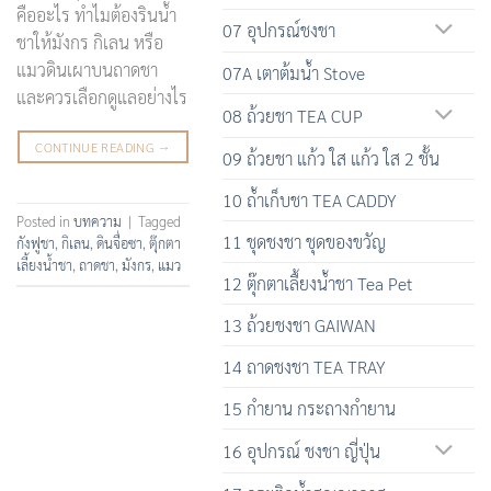
คืออะไร ทำไมต้องรินน้ำ
07 อุปกรณ์ชงชา
ชาให้มังกร กิเลน หรือ
แมวดินเผาบนถาดชา
07A เตาต้มน้ำ Stove
และควรเลือกดูแลอย่างไร
08 ถ้วยชา TEA CUP
CONTINUE READING
→
09 ถ้วยชา แก้ว ใส แก้ว ใส 2 ชั้น
10 ถ้ำเก็บชา TEA CADDY
Posted in
บทความ
|
Tagged
11 ชุดชงชา ชุดของขวัญ
กังฟูชา
,
กิเลน
,
ดินจื่อซา
,
ตุ๊กตา
เลี้ยงน้ำชา
,
ถาดชา
,
มังกร
,
แมว
12 ตุ๊กตาเลื้ยงน้ำชา Tea Pet
13 ถ้วยชงชา GAIWAN
14 ถาดชงชา TEA TRAY
15 กำยาน กระถางกำยาน
16 อุปกรณ์ ชงชา ญี่ปุ่น