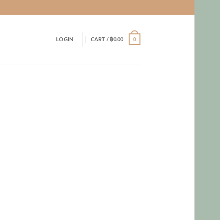
LOGIN
CART /
฿
0.00
0