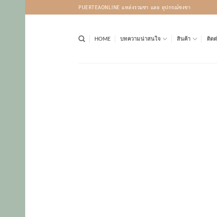
Skip
PUERTEAONLINE แหล่งรวมชา และ อุปกรณ์ชงชา
to
content
HOME
บทความน่าสนใจ
สินค้า
ติดต