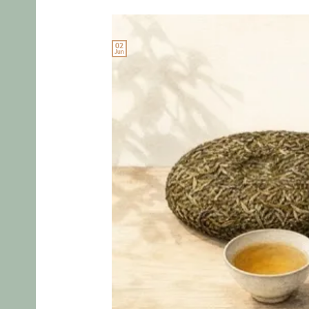
02
Jun