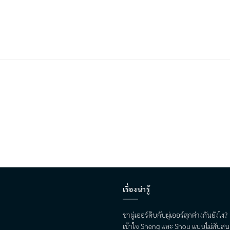
เรื่องน่ารู้
ชาผู่เออร์ดิบกับผู่เออร์สุกต่างกันยังไง?
เข้าใจ Sheng และ Shou แบบไม่สับสน