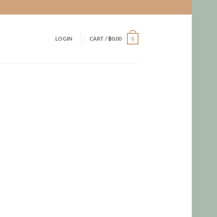
LOGIN
CART /
฿
0.00
0