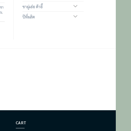
ชาผู่เอ๋อ ต้าอี้
ำชา
ีน
,
ปีที่ผลิต
CART