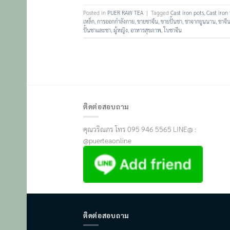
Posted in
PUER RAW TEA
|
Tagged
Cast iron pots
,
Cast iron
เหล็ก
,
การออกกำลังกาย
,
ขายชาจึน
,
ขายปั้นชา
,
ชาจากยูนนาน
,
ชาจี
ปั้นชาและชา
,
ผู้หญิง
,
อาหารสุขภาพ
,
ใบชาจีน
ติดต่อสอบถาม
คุณวริณภร โทร 095 946 5565 LINE@ :
@puerteaonline
ติดต่อสอบถาม