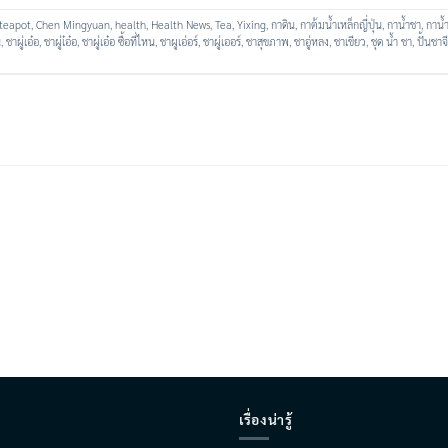
 teapot
,
Chen Mingyuan
,
health
,
Health News
,
Tea
,
Yixing
,
กาดิน
,
กาต้มน้ำเหล็กญี่ปุ่น
,
กาน้ำชา
,
กาน้
น
,
ชาผู่เอ๋อ
,
ชาผู่เ๋อ๋อ
,
ชาผู่เอ๋อ ซื้อที่ไหน
,
ชาผูเอ่อร์
,
ชาผู่เออร์
,
ชาสุขภาพ
,
ชาอู่หลง
,
ชาเขียว
,
ชุด น้ำ ชา
,
ปั้นชาจ
เรื่องน่ารู้