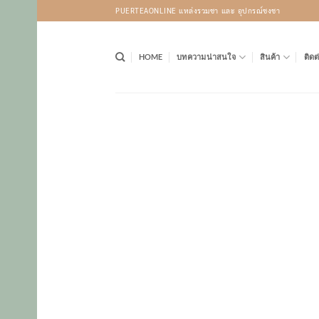
Skip
PUERTEAONLINE แหล่งรวมชา และ อุปกรณ์ชงชา
to
content
HOME
บทความน่าสนใจ
สินค้า
ติดต