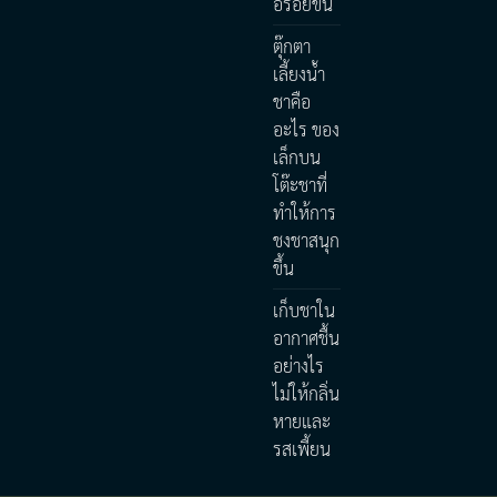
อร่อยขึ้น
ตุ๊กตา
เลี้ยงน้ำ
ชาคือ
อะไร ของ
เล็กบน
โต๊ะชาที่
ทำให้การ
ชงชาสนุก
ขึ้น
เก็บชาใน
อากาศชื้น
อย่างไร
ไม่ให้กลิ่น
หายและ
รสเพี้ยน