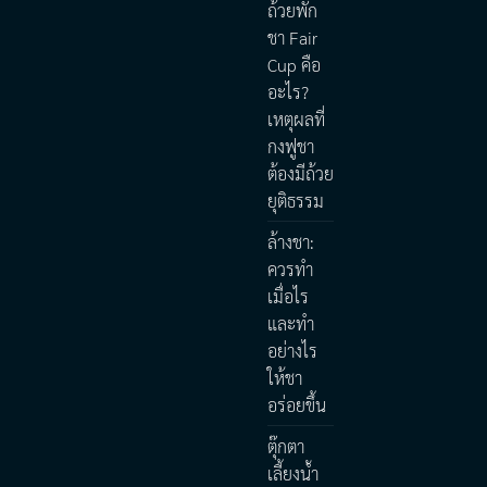
ถ้วยพัก
ชา Fair
Cup คือ
อะไร?
เหตุผลที่
กงฟูชา
ต้องมีถ้วย
ยุติธรรม
ล้างชา:
ควรทำ
เมื่อไร
และทำ
อย่างไร
ให้ชา
อร่อยขึ้น
ตุ๊กตา
เลี้ยงน้ำ