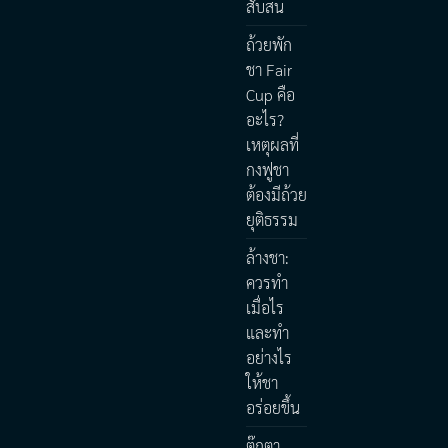
สับสน
ถ้วยพัก
ชา Fair
Cup คือ
อะไร?
เหตุผลที่
กงฟูชา
ต้องมีถ้วย
ยุติธรรม
ล้างชา:
ควรทำ
เมื่อไร
และทำ
อย่างไร
ให้ชา
อร่อยขึ้น
ตุ๊กตา