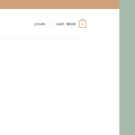
LOGIN
CART /
฿
0.00
0