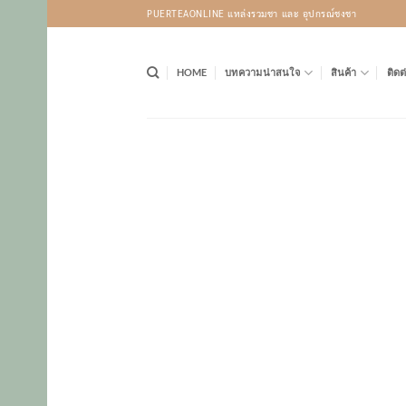
Skip
PUERTEAONLINE แหล่งรวมชา และ อุปกรณ์ชงชา
to
content
HOME
บทความน่าสนใจ
สินค้า
ติดต