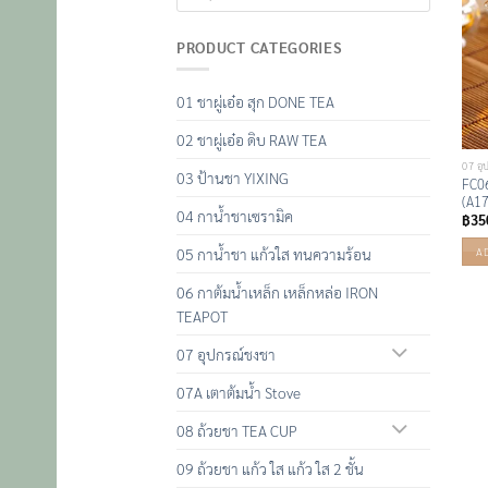
PRODUCT CATEGORIES
01 ชาผู่เอ๋อ สุก DONE TEA
02 ชาผู่เอ๋อ ดิบ RAW TEA
07 อุ
03 ป้านชา YIXING
FC06
(A1
04 กาน้ำชาเซรามิค
฿
35
05 กาน้ำชา แก้วใส ทนความร้อน
A
06 กาต้มน้ำเหล็ก เหล็กหล่อ IRON
TEAPOT
07 อุปกรณ์ชงชา
07A เตาต้มน้ำ Stove
08 ถ้วยชา TEA CUP
09 ถ้วยชา แก้ว ใส แก้ว ใส 2 ชั้น