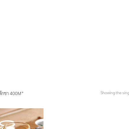
Showing the sing
ักชา 400M”
Add to
Wishlist