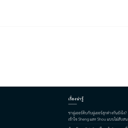
เรื่องน่ารู้
ชาผู่เออร์ดิบกับผู่เออร์สุกต่างกันยังไง?
เข้าใจ Sheng และ Shou แบบไม่สับสน