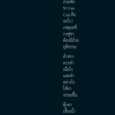
ถ้วยพัก
ชา Fair
Cup คือ
อะไร?
เหตุผลที่
กงฟูชา
ต้องมีถ้วย
ยุติธรรม
ล้างชา:
ควรทำ
เมื่อไร
และทำ
อย่างไร
ให้ชา
อร่อยขึ้น
ตุ๊กตา
เลี้ยงน้ำ