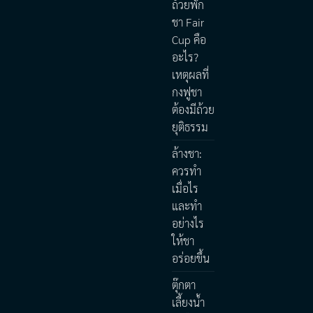
ถ้วยพัก
ชา Fair
Cup คือ
อะไร?
เหตุผลที่
กงฟูชา
ต้องมีถ้วย
ยุติธรรม
ล้างชา:
ควรทำ
เมื่อไร
และทำ
อย่างไร
ให้ชา
อร่อยขึ้น
ตุ๊กตา
เลี้ยงน้ำ