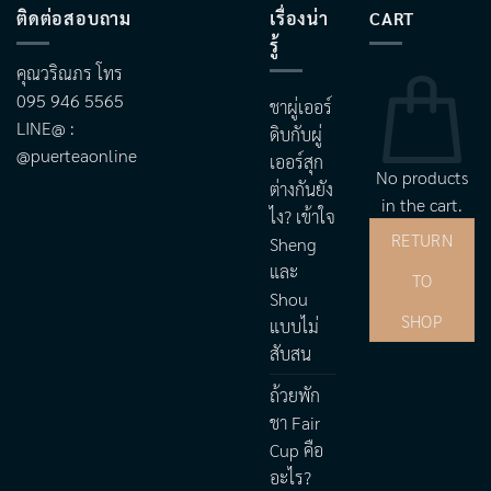
ติดต่อสอบถาม
เรื่องน่า
CART
รู้
คุณวริณภร โทร
095 946 5565
ชาผู่เออร์
LINE@ :
ดิบกับผู่
@puerteaonline
เออร์สุก
No products
ต่างกันยัง
in the cart.
ไง? เข้าใจ
RETURN
Sheng
และ
TO
Shou
SHOP
แบบไม่
สับสน
ถ้วยพัก
ชา Fair
Cup คือ
อะไร?