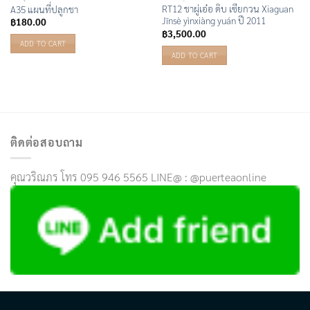
RT12 ชาผู่เอ๋อ ดิบ เซียกวน Xiaguan
A35 แผนที่ปลูกชา
Jīnsè yìnxiàng yuán ปี 2011
฿
180.00
฿
3,500.00
ADD TO CART
ADD TO CART
ติดต่อสอบถาม
คุณวริณภร โทร 095 946 5565 LINE@ : @puerteaonline