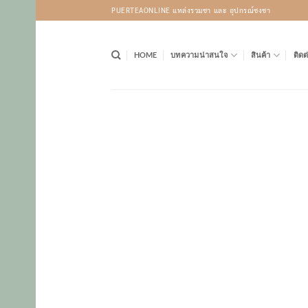
Skip
PUERTEAONLINE แหล่งรวมชา และ อุปกรณ์ชงชา
to
content
HOME
บทความน่าสนใจ
สินค้า
ติดต