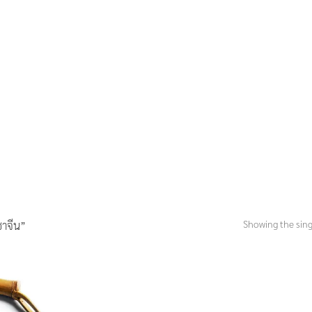
Showing the sing
าจีน”
Add to
Wishlist