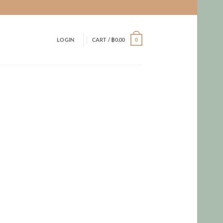
LOGIN
CART /
฿
0.00
0