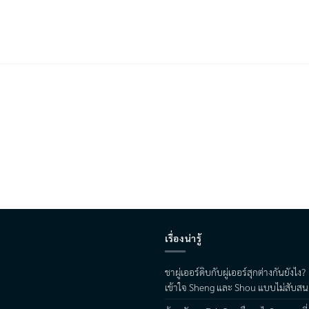
เรื่องน่ารู้
ชาผู่เออร์ดิบกับผู่เออร์สุกต่างกันยังไง?
เข้าใจ Sheng และ Shou แบบไม่สับสน