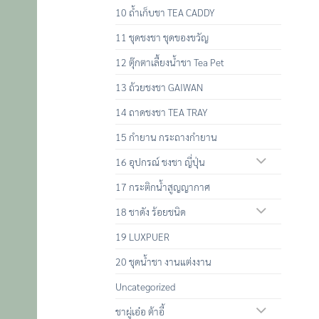
10 ถ้ำเก็บชา TEA CADDY
11 ชุดชงชา ชุดของขวัญ
12 ตุ๊กตาเลื้ยงน้ำชา Tea Pet
13 ถ้วยชงชา GAIWAN
14 ถาดชงชา TEA TRAY
15 กำยาน กระถางกำยาน
16 อุปกรณ์ ชงชา ญี่ปุ่น
17 กระติกน้ำสูญญากาศ
18 ชาดัง ร้อยชนิด
19 LUXPUER
20 ชุดน้ำชา งานแต่งงาน
Uncategorized
ชาผู่เอ๋อ ต้าอี้