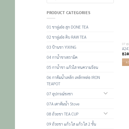
PRODUCT CATEGORIES
01 ชาผู่เอ๋อ สุก DONE TEA
02 ชาผู่เอ๋อ ดิบ RAW TEA
07 อุ
03 ป้านชา YIXING
A243
฿
24
04 กาน้ำชาเซรามิค
A
05 กาน้ำชา แก้วใส ทนความร้อน
06 กาต้มน้ำเหล็ก เหล็กหล่อ IRON
TEAPOT
07 อุปกรณ์ชงชา
07A เตาต้มน้ำ Stove
08 ถ้วยชา TEA CUP
09 ถ้วยชา แก้ว ใส แก้ว ใส 2 ชั้น