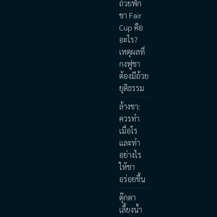
ถ้วยพัก
ชา Fair
Cup คือ
อะไร?
เหตุผลที่
กงฟูชา
ต้องมีถ้วย
ยุติธรรม
ล้างชา:
ควรทำ
เมื่อไร
และทำ
อย่างไร
ให้ชา
อร่อยขึ้น
ตุ๊กตา
เลี้ยงน้ำ