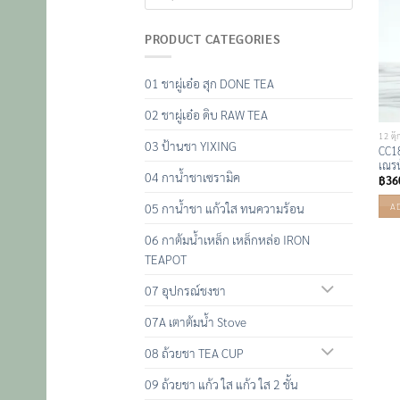
PRODUCT CATEGORIES
01 ชาผู่เอ๋อ สุก DONE TEA
02 ชาผู่เอ๋อ ดิบ RAW TEA
12 ตุ
03 ป้านชา YIXING
CC18
เณรน
04 กาน้ำชาเซรามิค
฿
36
05 กาน้ำชา แก้วใส ทนความร้อน
A
06 กาต้มน้ำเหล็ก เหล็กหล่อ IRON
TEAPOT
07 อุปกรณ์ชงชา
07A เตาต้มน้ำ Stove
08 ถ้วยชา TEA CUP
09 ถ้วยชา แก้ว ใส แก้ว ใส 2 ชั้น