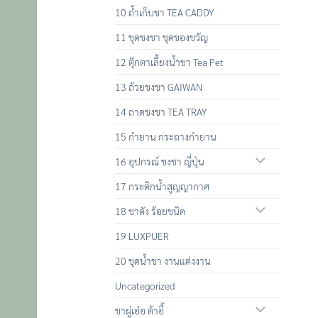
10 ถ้ำเก็บชา TEA CADDY
11 ชุดชงชา ชุดของขวัญ
12 ตุ๊กตาเลื้ยงน้ำชา Tea Pet
13 ถ้วยชงชา GAIWAN
14 ถาดชงชา TEA TRAY
15 กำยาน กระถางกำยาน
16 อุปกรณ์ ชงชา ญี่ปุ่น
17 กระติกน้ำสูญญากาศ
18 ชาดัง ร้อยชนิด
19 LUXPUER
20 ชุดน้ำชา งานแต่งงาน
Uncategorized
ชาผู่เอ๋อ ต้าอี้