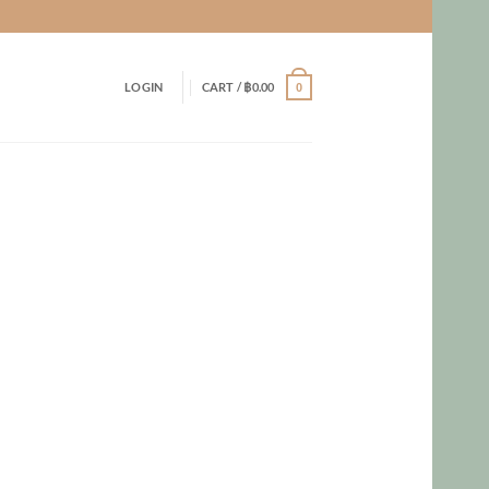
LOGIN
CART /
฿
0.00
0