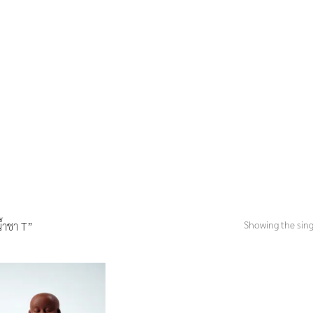
Showing the sing
้ำชา T”
Add to
Wishlist