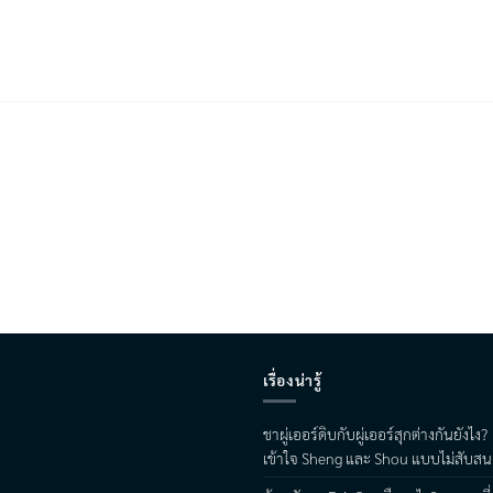
เรื่องน่ารู้
ชาผู่เออร์ดิบกับผู่เออร์สุกต่างกันยังไง?
เข้าใจ Sheng และ Shou แบบไม่สับสน