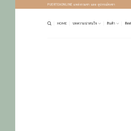
Skip
PUERTEAONLINE แหล่งรวมชา และ อุปกรณ์ชงชา
to
content
HOME
บทความน่าสนใจ
สินค้า
ติดต