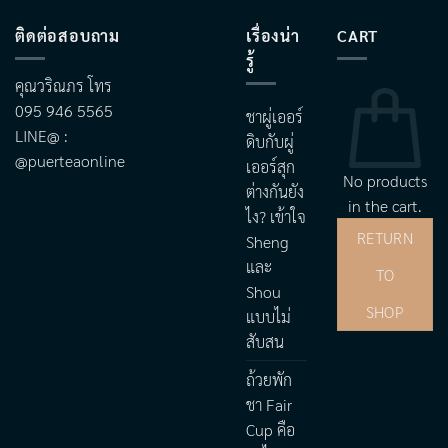
ติดต่อสอบถาม
เรื่องน่า
CART
รู้
คุณวริณภร โทร
095 946 5565
ชาผู่เออร์
LINE@ :
ดิบกับผู่
@puerteaonline
เออร์สุก
No products
ต่างกันยัง
in the cart.
ไง? เข้าใจ
RETURN
Sheng
และ
TO
Shou
SHOP
แบบไม่
สับสน
ถ้วยพัก
ชา Fair
Cup คือ