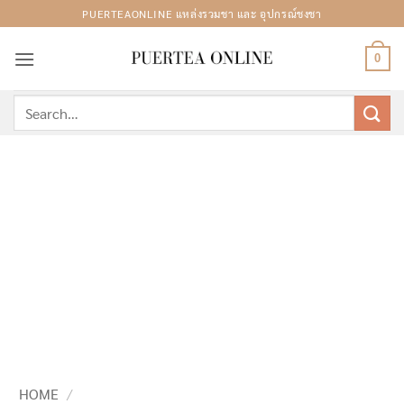
Skip
PUERTEAONLINE แหล่งรวมชา และ อุปกรณ์ชงชา
to
content
0
Search
for:
HOME
/