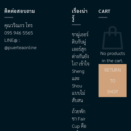
ติดต่อสอบถาม
เรื่องน่า
CART
รู้
คุณวริณภร โทร
095 946 5565
ชาผู่เออร์
LINE@ :
ดิบกับผู่
@puerteaonline
เออร์สุก
No products
ต่างกันยัง
in the cart.
ไง? เข้าใจ
RETURN
Sheng
และ
TO
Shou
SHOP
แบบไม่
สับสน
ถ้วยพัก
ชา Fair
Cup คือ