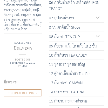
ดิน
,
การดูแลสุขภาพ
,
การออก
06 กาต้มน้ำเหล็ก เหล็กหล่อ IRON
กำลังกาย
,
ขายชาจึน
,
ขายปั้นชา
,
TEAPOT
ชาจากยูนนาน
,
ชาผู่เอ๋อ
,
ชาผู่เ๋
อ๋อ
,
ชาผูเออร์
,
ชาผูเอ่อร์
,
ชาผู่เอ
07 อุปกรณ์ชงชา
อร์
,
ชาสุขภาพ
,
ชาอู่หลง
,
ชา
เขียว
,
ปั้นชาจีน
,
ปั้นชาและชา
,
ผู้
07A เตาต้มน้ำ Stove
หญิง
,
สุขภาพ
,
ใบชา
08 ถ้วยชา TEA CUP
ACCESSORIES
09 ถ้วยชา แก้ว ใส แก้ว ใส 2 ชั้น
มีดแซะชา
10 ถ้ำเก็บชา TEA CADDY
POSTED ON
SEPTEMBER 9, 2012
11 ชุดชงชา ชุดของขวัญ
BY
CHAI
12 ตุ๊กตาเลื้ยงน้ำชา Tea Pet
มีดแซะชา
13 ถ้วยชงชา GAIWAN
14 ถาดชงชา TEA TRAY
CONTINUE READING
→
15 กำยาน กระถางกำยาน