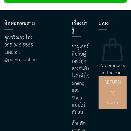
ติดต่อสอบถาม
เรื่องน่า
CART
รู้
คุณวริณภร โทร
095 946 5565
ชาผู่เออร์
LINE@ :
ดิบกับผู่
@puerteaonline
เออร์สุก
No products
ต่างกันยัง
in the cart.
ไง? เข้าใจ
RETURN
Sheng
และ
TO
Shou
SHOP
แบบไม่
สับสน
ถ้วยพัก
ชา Fair