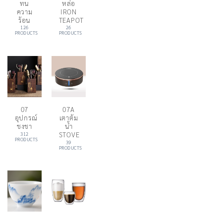
ทน
หล่อ
ความ
IRON
ร้อน
TEAPOT
126
26
PRODUCTS
PRODUCTS
07
07A
อุปกรณ์
เตาต้ม
ชงชา
น้ำ
STOVE
312
PRODUCTS
39
PRODUCTS