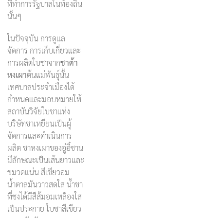
ที่ทำการรัฐบาลในท้องถิ่น
นั้นๆ
ในปัจจุบัน การดูแล
จัดการ การเก็บเกี่ยวและ
การผลิตใบชาจาก
ชาต้า
หงเผา
ต้นแม่พันธุ์นั้น
เทศบาลประจำเมืองได้
กำหนดและมอบหมายให้
สถาบันวิจัยใบชาแห่ง
บริษัทชาเหยียนเป็นผู้
จัดการและดำเนินการ
ผลิต ชาหงเผาของอู่อี๋ซาน
มีลักษณะเป็นเส้นยาวและ
ขมวดแน่น สีเขียวอม
น้ำตาลมันวาวสดใส น้ำชา
ที่ชงได้มีสีส้มอมเหลืองใส
เป็นประกาย ใบชาสีเขียว