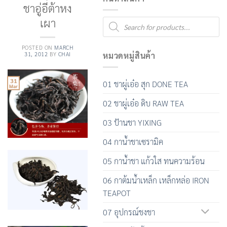
ชาอู่อี๋ต้าหง
เผา
Products
search
POSTED ON
MARCH
31, 2012
BY
CHAI
หมวดหมู่สินค้า
31
01 ชาผู่เอ๋อ สุก DONE TEA
Mar
02 ชาผู่เอ๋อ ดิบ RAW TEA
03 ป้านชา YIXING
04 กาน้ำชาเซรามิค
05 กาน้ำชา แก้วใส ทนความร้อน
06 กาต้มน้ำเหล็ก เหล็กหล่อ IRON
TEAPOT
07 อุปกรณ์ชงชา