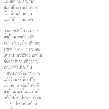
แดงสลับกัน สามารถ
สัมผัสถึงความงามของ
“ใบเขียวเลี่ยมขอบ
แดง”ได้อย่างแจ่มชัด
คุณภาพอันโดดเด่นของ
ชาต้าหงเผา
ก็คือกลิ่น
หอมกรุ่นจรุงใจ กลิ่นหอม
หวลและคงความหอมอยู่
ได้นาน รสชาติละมุนละไม
ดื่มแล้วยังคงเหลือความ
หอมไว้ทั่วปาก เป็น
“เสน่ห์แห่งหินผา” อย่าง
แท้จริง และเมื่อเปรียบ
เทียบกับชาชนิดอื่นๆแล้ว
ชาต้าหงเผา
นี้ชงได้ถึงเก้า
ครั้งก็ยังไม่เสียรสชาติเดิม
——มีกลิ่นหอมเหมือน