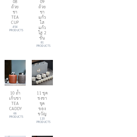
08
09
ถ้วย
ถ้วย
ชา
ชา
TEA
แก้ว
CUP
ใส
แก้ว
454
PRODUCTS
ใส 2
ชั้น
81
PRODUCTS
10 ถ้ำ
11 ชุด
เก็บชา
ชงชา
TEA
ชุด
CADDY
ของ
ขวัญ
66
PRODUCTS
120
PRODUCTS