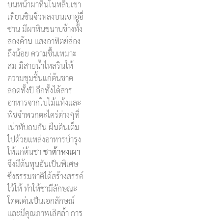
บนหน้าผาหินในหลืบเขา
เทียนซินจิ่วหลงบนเขาอู่อี๋
ซาน มีผาหินขนาบข้างทั้ง
สองด้าน แสงอาทิตย์ส่อง
ถึงน้อย ความชื้นเหมาะ
สม มีสายน้ำไหลรินให้
ความชุมชื้นแก่ต้นชาต
ลอดทั้งปี อีกทั้งได้สาร
อาหารจากใบไม้แห้งและ
พืชจำพวกตะไคร่ต่างๆที่
เน่าทับถมกัน ผืนดินเต็ม
ไปด้วยแหล่งอาหารบำรุง
ให้แก่ต้นชา
ชาต้าหงเผา
จึงมีต้นทุนอันเป็นพิเศษ
ซึ่งธรรมชาติได้สร้างสรรค์
ไว้ให้ ทำให้ชามีลักษณะ
โดดเด่นเป็นเอกลักษณ์
และมีคุณภาพเลิศล้ำ การ