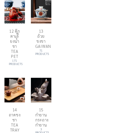
12 ตุ๊ก
13
ตาเลื้
ถ้วย
ยงน้ำ
ชงชา
ชา
GAIWAN
TEA
71
PRODUCTS
PET
171
PRODUCTS
14
15
ถาดชง
กำยาน
ชา
กระถาง
TEA
กำยาน
TRAY
3
PRODUCTS