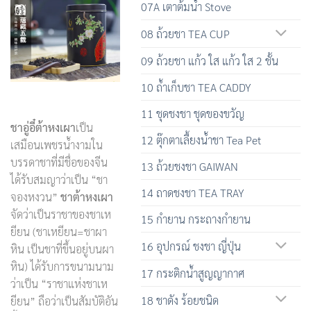
07A เตาต้มน้ำ Stove
08 ถ้วยชา TEA CUP
09 ถ้วยชา แก้ว ใส แก้ว ใส 2 ชั้น
10 ถ้ำเก็บชา TEA CADDY
11 ชุดชงชา ชุดของขวัญ
ชาอู่อี๋ต้าหงเผา
เป็น
12 ตุ๊กตาเลื้ยงน้ำชา Tea Pet
เสมือนเพชรน้ำงามใน
บรรดาชาที่มีชื่อของจีน
13 ถ้วยชงชา GAIWAN
ได้รับสมญาว่าเป็น “ชา
14 ถาดชงชา TEA TRAY
จองหงวน”
ชาต้าหงเผา
จัดว่าเป็นราชาของชาเห
15 กำยาน กระถางกำยาน
ยียน (ชาเหยียน=ชาผา
16 อุปกรณ์ ชงชา ญี่ปุ่น
หิน เป็นชาที่ขึ้นอยู่บนผา
หิน) ได้รับการขนามนาม
17 กระติกน้ำสูญญากาศ
ว่าเป็น “ราชาแห่งชาเห
18 ชาดัง ร้อยชนิด
ยียน” ถือว่าเป็นสัมบัติอัน