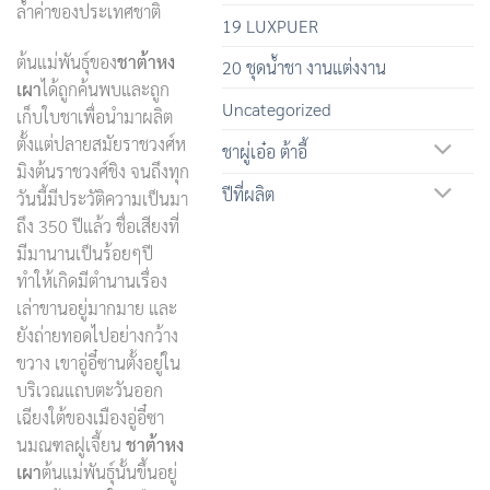
ล้ำค่าของประเทศชาติ
19 LUXPUER
ต้นแม่พันธุ์ของ
ชาต้าหง
20 ชุดน้ำชา งานแต่งงาน
เผา
ได้ถูกค้นพบและถูก
Uncategorized
เก็บใบชาเพื่อนำมาผลิต
ตั้งแต่ปลายสมัยราชวงศ์ห
ชาผู่เอ๋อ ต้าอี้
มิงต้นราชวงศ์ชิง จนถึงทุก
ปีที่ผลิต
วันนี้มีประวัติความเป็นมา
ถึง 350 ปีแล้ว ชื่อเสียงที่
มีมานานเป็นร้อยๆปี
ทำให้เกิดมีตำนานเรื่อง
เล่าขานอยู่มากมาย และ
ยังถ่ายทอดไปอย่างกว้าง
ขวาง เขาอู่อี๋ซานตั้งอยู่ใน
บริเวณแถบตะวันออก
เฉียงใต้ของเมืองอู่อี๋ซา
นมณฑลฝูเจี้ยน
ชาต้าหง
เผา
ต้นแม่พันธุ์นั้นขึ้นอยู่