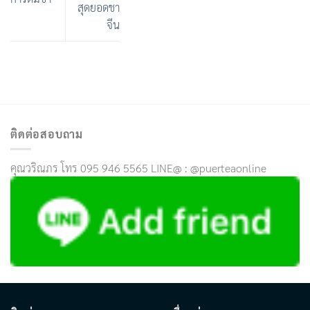
สุดยอดชา
จีน
ติดต่อสอบถาม
คุณวริณภร โทร 095 946 5565 LINE@ : @puerteaonline