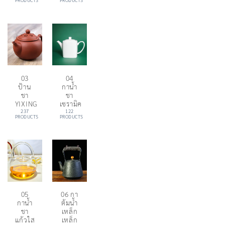
PRODUCTS
PRODUCTS
03
04
ป้าน
กาน้ำ
ชา
ชา
YIXING
เซรามิค
237
122
PRODUCTS
PRODUCTS
05
06 กา
กาน้ำ
ต้มน้ำ
ชา
เหล็ก
แก้วใส
เหล็ก