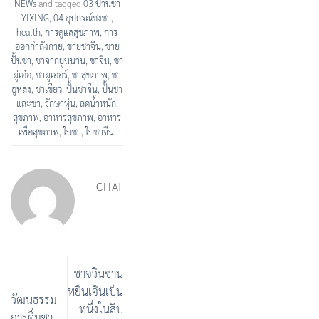
NEWs
and tagged
03 ป้านชา
YIXING
,
04 อุปกรณ์ชงชา
,
health
,
การดูแลสุขภาพ
,
การ
ออกกำลังกาย
,
ขายชาจึน
,
ขาย
ปั้นชา
,
ชาจากยูนนาน
,
ชาจีน
,
ชา
ผู่เอ๋อ
,
ชาผูเออร์
,
ชาสุขภาพ
,
ชา
อูหลง
,
ชาเขียว
,
ปั้นชาจีน
,
ปั้นชา
และชา
,
รักษาหุ่น
,
ลดน้ำหนัก
,
สุขภาพ
,
อาหารสุขภาพ
,
อาหาร
เพื่อสุขภาพ
,
ใบชา
,
ใบชาจีน
.
CHAI
ชาจวินซาน
หยินเจินเป็น
วัฒนธรรม
หนึ่งในสิบ
การดื่มชา