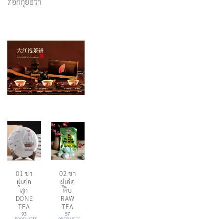
ดอกกุ้ยฮวา
01 ชา
02 ชา
ผู่เอ๋อ
ผู่เอ๋อ
สุก
ดิบ
DONE
RAW
TEA
TEA
93
57