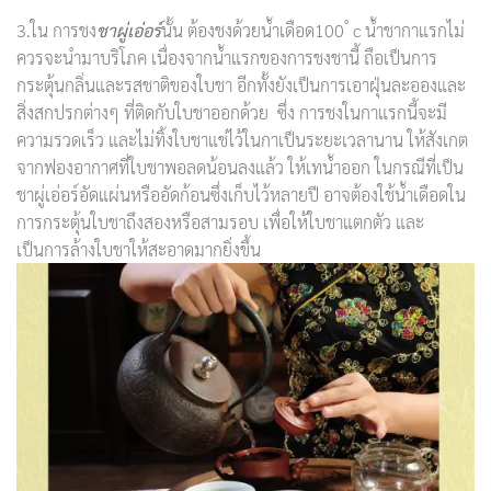
3.ใน การชง
ชาผู่เอ่อร์
นั้น ต้องชงด้วยน้ำเดือด100 ํ c น้ำชากาแรกไม่
ควรจะนำมาบริโภค เนื่องจากน้ำแรกของการชงชานี้ ถือเป็นการ
กระตุ้นกลิ่นและรสชาติของใบชา อีกทั้งยังเป็นการเอาฝุ่นละอองและ
สิ่งสกปรกต่างๆ ที่ติดกับใบชาออกด้วย ซึ่ง การชงในกาแรกนี้จะมี
ความรวดเร็ว และไม่ทิ้งใบชาแช่ไว้ในกาเป็นระยะเวลานาน ให้สังเกต
จากฟองอากาศที่ใบชาพอลดน้อนลงแล้ว ให้เทน้ำออก ในกรณีที่เป็น
ชาผู่เอ่อร์อัดแผ่นหรืออัดก้อนซึ่งเก็บไว้หลายปี อาจต้องใช้น้ำเดือดใน
การกระตุ้นใบชาถึงสองหรือสามรอบ เพื่อให้ใบชาแตกตัว และ
เป็นการล้างใบชาให้สะอาดมากยิ่งขึ้น