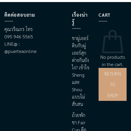
ติดต่อสอบถาม
เรื่องน่า
CART
รู้
คุณวริณภร โทร
095 946 5565
ชาผู่เออร์
LINE@ :
ดิบกับผู่
@puerteaonline
เออร์สุก
No products
ต่างกันยัง
in the cart.
ไง? เข้าใจ
RETURN
Sheng
และ
TO
Shou
SHOP
แบบไม่
สับสน
ถ้วยพัก
ชา Fair
Cup คือ