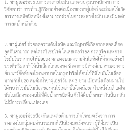
1.
ชาผู่เอ่อร์
ช่วยในการละลายไขมัน และควบคุมน้ำหนักจาก การ
วิจัยพบว่า การทำปฏิกิริยาอย่างต่อเนื่องของชาผู่เอ่อร์ จะส่งผลให้เกิด
สารทางเคมีชนิดหนึ่ง ซึ่งสามารถช่วยในการละลายไขมัน และมีผลต่อ
การลดน้ำหนักด้วย
2.
ชาผู่เอ่อร์
ช่วยลดความดันโลหิต และปัญหาที่เกิดจากหลอดเลือด
อุดตันสามารถ ลดไตรตรีเซอไรต์ โคเลสเตอร์รอล กรดยูริค และกรด
ไขมันในร่างกายให้น้อยลง ตลอดจนลดความดันโลหิตให้ต่ำลงอย่างมี
ประสิทธิผล ทำให้น้ำเลือดใสสะอาด รักษาการมีด่างอ่อน ศาสตราจาร
ย์เบนาร์จั๊คท์ของโรงพยาบาลในกรุงปารีสให้คนไข้ที่มีไขมันในเลือด
มากเกินไป20 คนดื่มน้ำชาผู่เอ่อร์วัน ละ 3 ชาม เมื่อหนึ่งเดือนผ่านไป
ได้พบว่าไขมันในเลือดของคนไข้เหล่านี้ได้ลดน้อยลงไปหนึ่งในสี่ แต่ไข
มันในเลือดของคนไข้ที่ดื่มน้ำชาชนิดอื่น ซึ่งได้ดื่มน้ำชาเท่ากันนั้น กลับ
ไม่มีการเปลี่ยนแปลงเลย
3.
ชาผู่เอ่อร์
ช่วยป้องกันและต่อต้านการเกิดโรคมะเร็งจาก การ
ทดลองในกลุ่มคนจำนวนมากที่เป็นโรงมะเร็งพบว่า ผู้ที่ดื่มชาเป็น