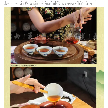
จึงสามารถทำเป็นชาผู่เอ่อร์เย็นเก็บไว้ดื่มคลายร้อนได้อีกด้วย