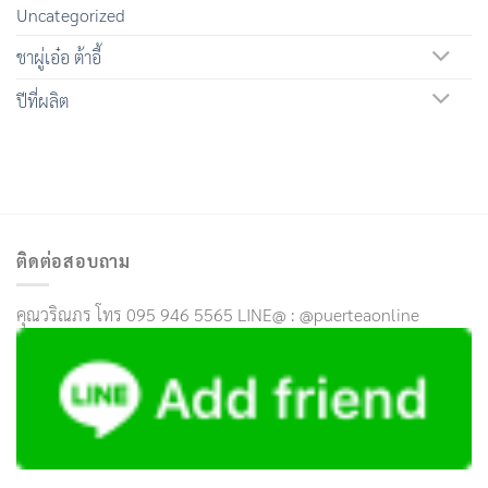
Uncategorized
ชาผู่เอ๋อ ต้าอี้
ปีที่ผลิต
ติดต่อสอบถาม
คุณวริณภร โทร 095 946 5565 LINE@ : @puerteaonline