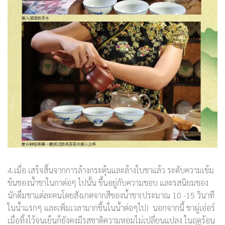
4.เมื่อ เสร็จสิ้นจากการล้างกระตุ้นและล้างใบชาแล้ว ระดับความเข้ม
ข้นของน้ำชาในกาต่อๆ ไปนั้น ขึ้นอยู่กับความชอบ และรสนิยมของ
นักดื่มชาแต่ละคนโดยสังเกตจากสีของน้ำชา(ประมาณ 10 -15 วินาที
ในน้ำแรกๆ และเพิ่มเวลามากขึ้นในน้ำต่อๆไป) นอกจากนี้ ชาผู่เอ่อร์
เมื่อทิ้งไว้จนเย็นก็ยังคงมีรสชาติความหอมไม่เปลี่ยนแปลง ในฤดูร้อน