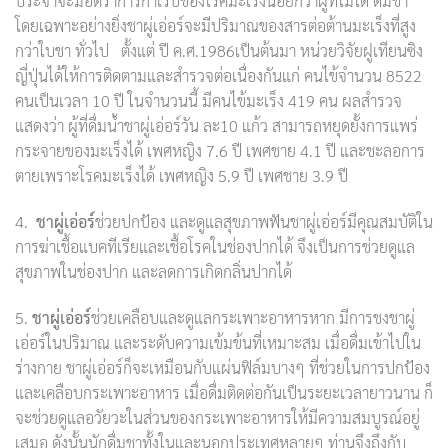
ประจำจะมีอัตราการกำเริบของโรคมะเร็งน้อยกว่าผู้ที่ไม่ได้ ดื่มชา
โดยเฉพาะอย่างยิ่งชาผู่เอ่อร์จะมีปริมาณของสารต่อต้านมะเร็งที่สูง
กว่าใบชา ทั่วไป ตั้งแต่ ปี ค.ศ.1986เป็นต้นมา หน่วยวิจัยฝูเทียนซิง
ญี่ปุ่นได้ให้การติดตามและสำรวจต่อเนื่องกันแก่ คนไข้จำนวน 8522
คนเป็นเวลา 10 ปี ในจำนวนนี้ มีคนไข้มะเร็ง 419 คน ผลสำรวจ
แสดงว่า ผู้ที่ดื่มน้ำชาผู่เอ่อร์วัน ละ10 แก้ว สามารถหยุดยั้งการแพร่
กระจายของมะเร็งได้ เพศหญิง 7.6 ปี เพศชาย 4.1 ปี และชะลอการ
ตายเพราะโรคมะเร็งได้ เพศหญิง 5.9 ปี เพศชาย 3.9 ปี
4.
ชาผู่เอ่อร์
ช่วยปกป้อง และดูแลสุขภาพฟันชาผู่เอ่อร์มีคุณสมบัติใน
การฆ่าเชื้อแบคทีเรียและเชื้อโรคในช่องปากได้ จึงเป็นการช่วยดูแล
สุขภาพในช่องปาก และลดการเกิดกลิ่นปากได้
5.
ชาผู่เอ่อร์
ช่วยเคลือบและดูแลกระเพาะอาหารหาก มีการชงชาผู่
เอ่อร์ในปริมาณ และระดับความเข้มข้นที่เหมาะสม เมื่อดื่มเข้าไปใน
ร่างกาย ชาผู่เอ่อร์ก็จะเหมือนกับแผ่นฟิล์มบางๆ ที่ช่วยในการปกป้อง
และเคลือบกระเพาะอาหาร เมื่อดื่มติดต่อกันเป็นระยะเวลายาวนาน ก็
จะช่วยดูแลอวัยวะในส่วนของกระเพาะอาหารให้มีความสมบูรณ์อยู่
เสมอ ดังนั้นนักดื่มชาทั้งในและนอกประเทศหลายๆ ท่านจึงถึงกับ