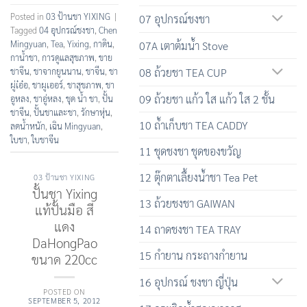
Posted in
03 ป้านชา YIXING
|
07 อุปกรณ์ชงชา
Tagged
04 อุปกรณ์ชงชา
,
Chen
Mingyuan
,
Tea
,
Yixing
,
กาดิน
,
07A เตาต้มน้ำ Stove
กาน้ำชา
,
การดูแลสุขภาพ
,
ขาย
ชาจึน
,
ชาจากยูนนาน
,
ชาจีน
,
ชา
08 ถ้วยชา TEA CUP
ผู่เ๋อ๋อ
,
ชาผูเออร์
,
ชาสุขภาพ
,
ชา
09 ถ้วยชา แก้ว ใส แก้ว ใส 2 ชั้น
อูหลง
,
ชาอู่หลง
,
ชุด น้ำ ชา
,
ปั้น
ชาจีน
,
ปั้นชาและชา
,
รักษาหุ่น
,
10 ถ้ำเก็บชา TEA CADDY
ลดน้ำหนัก
,
เฉิน Mingyuan
,
ใบชา
,
ใบชาจีน
11 ชุดชงชา ชุดของขวัญ
12 ตุ๊กตาเลื้ยงน้ำชา Tea Pet
03 ป้านชา YIXING
ปั้นชา Yixing
13 ถ้วยชงชา GAIWAN
แท้ปั้นมือ สี
แดง
14 ถาดชงชา TEA TRAY
DaHongPao
15 กำยาน กระถางกำยาน
ขนาด 220cc
16 อุปกรณ์ ชงชา ญี่ปุ่น
POSTED ON
SEPTEMBER 5, 2012