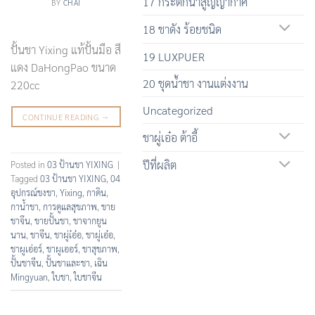
17 กระติกน้ำสูญญากาศ
BY
CHAI
18 ชาดัง ร้อยชนิด
ปั้นชา Yixing แท้ปั้นมือ สี
19 LUXPUER
แดง DaHongPao ขนาด
20 ชุดน้ำชา งานแต่งงาน
220cc
Uncategorized
CONTINUE READING
→
ชาผู่เอ๋อ ต้าอี้
ปีที่ผลิต
Posted in
03 ป้านชา YIXING
|
Tagged
03 ป้านชา YIXING
,
04
อุปกรณ์ชงชา
,
Yixing
,
กาดิน
,
กาน้ำชา
,
การดูแลสุขภาพ
,
ขาย
ชาจึน
,
ขายปั้นชา
,
ชาจากยูน
นาน
,
ชาจีน
,
ชาผู่เ๋อ๋อ
,
ชาผู่เอ๋อ
,
ชาผูเอ่อร์
,
ชาผูเออร์
,
ชาสุขภาพ
,
ปั้นชาจีน
,
ปั้นชาและชา
,
เฉิน
Mingyuan
,
ใบชา
,
ใบชาจีน