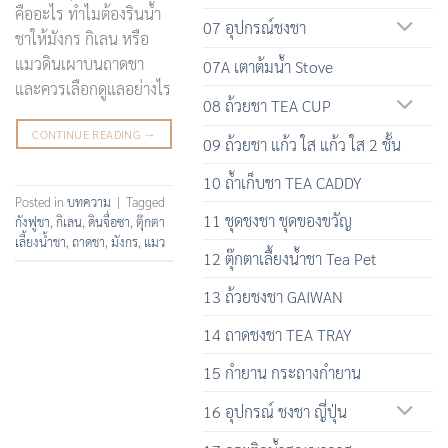
คืออะไร ทำไมต้องรินน้ำ
07 อุปกรณ์ชงชา
ชาให้มังกร กิเลน หรือ
แมวดินเผาบนถาดชา
07A เตาต้มน้ำ Stove
และควรเลือกดูแลอย่างไร
08 ถ้วยชา TEA CUP
CONTINUE READING
→
09 ถ้วยชา แก้ว ใส แก้ว ใส 2 ชั้น
10 ถ้ำเก็บชา TEA CADDY
Posted in
บทความ
|
Tagged
11 ชุดชงชา ชุดของขวัญ
กังฟูชา
,
กิเลน
,
ดินจื่อซา
,
ตุ๊กตา
เลี้ยงน้ำชา
,
ถาดชา
,
มังกร
,
แมว
12 ตุ๊กตาเลื้ยงน้ำชา Tea Pet
13 ถ้วยชงชา GAIWAN
14 ถาดชงชา TEA TRAY
15 กำยาน กระถางกำยาน
16 อุปกรณ์ ชงชา ญี่ปุ่น