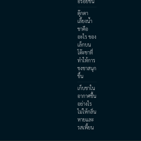
อร่อยขึ้น
ตุ๊กตา
เลี้ยงน้ำ
ชาคือ
อะไร ของ
เล็กบน
โต๊ะชาที่
ทำให้การ
ชงชาสนุก
ขึ้น
เก็บชาใน
อากาศชื้น
อย่างไร
ไม่ให้กลิ่น
หายและ
รสเพี้ยน