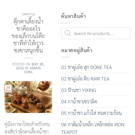
บทความ
ค้นหาสินค้า
ตุ๊กตาเลี้ยงน้ำ
ชาคืออะไร
Products
search
ของเล็กบนโต๊ะ
ชาที่ทำให้การ
ชงชาสนุกขึ้น
หมวดหมู่สินค้า
POSTED ON
MAY 28,
01 ชาผู่เอ๋อ สุก DONE TEA
2026
BY
ADMIN
SORA
02 ชาผู่เอ๋อ ดิบ RAW TEA
28
03 ป้านชา YIXING
May
04 กาน้ำชาเซรามิค
05 กาน้ำชา แก้วใส ทนความร้อน
คู่มือภาษาไทยสำหรับคน
06 กาต้มน้ำเหล็ก เหล็กหล่อ IRON
สงสัยว่าตุ๊กตาเลี้ยงน้ำชา
TEAPOT