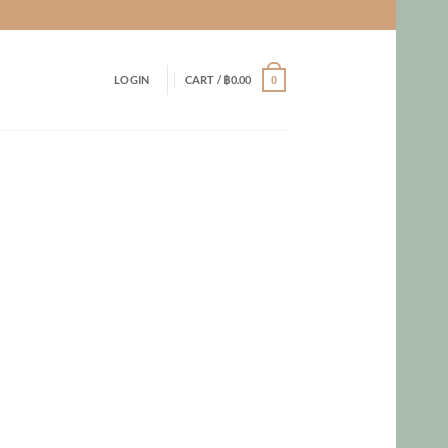
LOGIN
CART /
฿
0.00
0