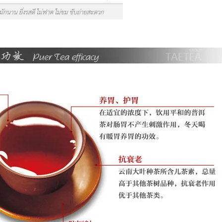
งหมักนาน ยิ่งรสดี ไม่ฟาด ไม่ขม ขับถ่ายสะดวก