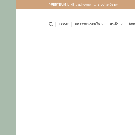
Skip
PUERTEAONLINE แหล่งรวมชา และ อุปกรณ์ชงชา
to
content
HOME
บทความน่าสนใจ
สินค้า
ติดต