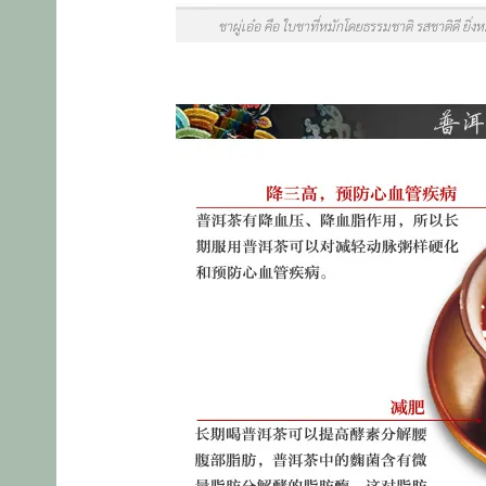
ชาผู่เอ๋อ คือ ใบชาที่หมักโดยธรรมชาติ รสชาติดี ยิ่