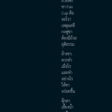
ถ้วยพัก
ชา Fair
Cup คือ
อะไร?
เหตุผลที่
กงฟูชา
ต้องมีถ้วย
ยุติธรรม
ล้างชา:
ควรทำ
เมื่อไร
และทำ
อย่างไร
ให้ชา
อร่อยขึ้น
ตุ๊กตา
เลี้ยงน้ำ