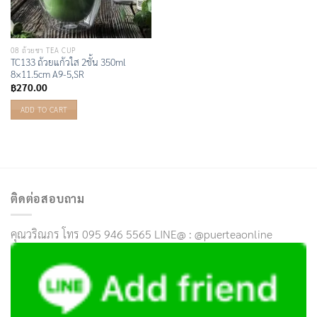
08 ถ้วยชา TEA CUP
TC133 ถ้วยแก้วใส 2ชั้น 350ml
8×11.5cm A9-5,SR
฿
270.00
ADD TO CART
ติดต่อสอบถาม
คุณวริณภร โทร 095 946 5565 LINE@ : @puerteaonline