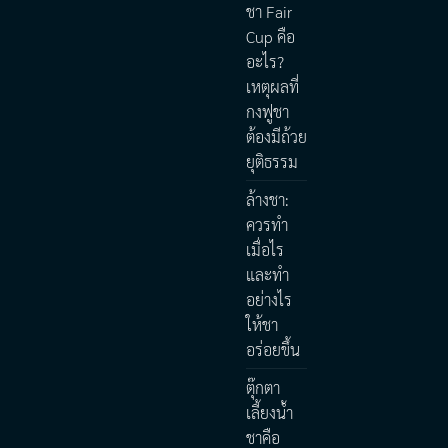
ชา Fair
Cup คือ
อะไร?
เหตุผลที่
กงฟูชา
ต้องมีถ้วย
ยุติธรรม
ล้างชา:
ควรทำ
เมื่อไร
และทำ
อย่างไร
ให้ชา
อร่อยขึ้น
ตุ๊กตา
เลี้ยงน้ำ
ชาคือ