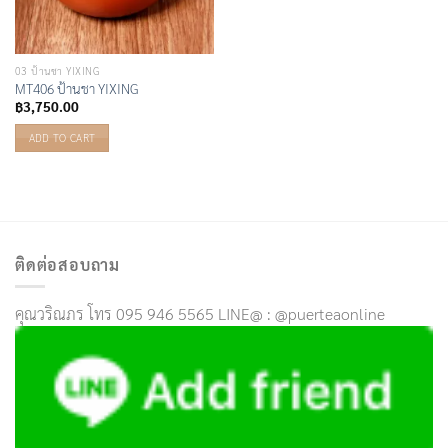
03 ป้านชา YIXING
MT406 ป้านชา YIXING
฿
3,750.00
ADD TO CART
ติดต่อสอบถาม
คุณวริณภร โทร 095 946 5565 LINE@ : @puerteaonline