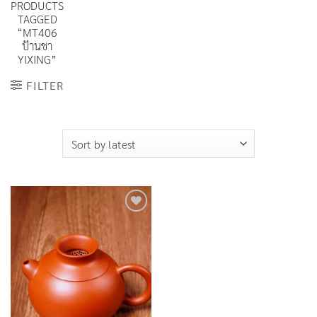
PRODUCTS
TAGGED
“MT406
ป้านชา
YIXING”
FILTER
Add to
Wishlist