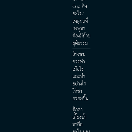
Cup คือ
อะไร?
เหตุผลที่
กงฟูชา
ต้องมีถ้วย
ยุติธรรม
ล้างชา:
ควรทำ
เมื่อไร
และทำ
อย่างไร
ให้ชา
อร่อยขึ้น
ตุ๊กตา
เลี้ยงน้ำ
ชาคือ
อะไร ของ