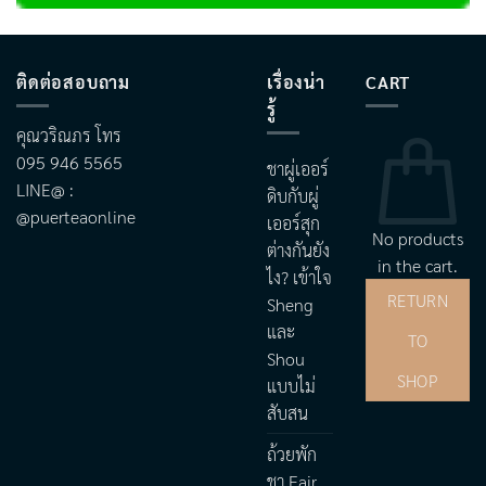
ติดต่อสอบถาม
เรื่องน่า
CART
รู้
คุณวริณภร โทร
095 946 5565
ชาผู่เออร์
LINE@ :
ดิบกับผู่
@puerteaonline
เออร์สุก
No products
ต่างกันยัง
in the cart.
ไง? เข้าใจ
RETURN
Sheng
และ
TO
Shou
SHOP
แบบไม่
สับสน
ถ้วยพัก
ชา Fair