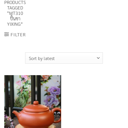
PRODUCTS
TAGGED
“MT310
ปั้นชา
YIXING”
FILTER
Add to
Wishlist