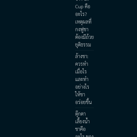
Cup คือ
อะไร?
เหตุผลที่
กงฟูชา
ต้องมีถ้วย
ยุติธรรม
ล้างชา:
ควรทำ
เมื่อไร
และทำ
อย่างไร
ให้ชา
อร่อยขึ้น
ตุ๊กตา
เลี้ยงน้ำ
ชาคือ
อะไร ของ