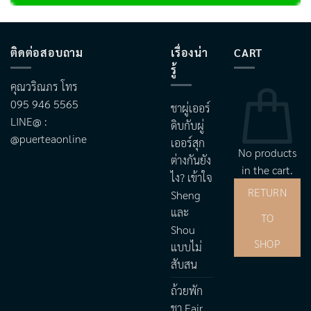
ติดต่อสอบถาม
เรื่องน่า
CART
รู้
คุณวริณภร โทร
095 946 5565
ชาผู่เออร์
LINE@ :
ดิบกับผู่
@puerteaonline
เออร์สุก
No products
ต่างกันยัง
in the cart.
ไง? เข้าใจ
RETURN
Sheng
และ
TO
Shou
SHOP
แบบไม่
สับสน
ถ้วยพัก
ชา Fair