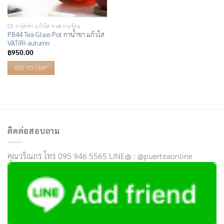
05 กาน้ำชา แก้วใส ทนความร้อน
PB44 Tea Glass Pot กาน้ำชา แก้วใส
VATIRI autumn
฿
950.00
ADD TO CART
ติดต่อสอบถาม
คุณวริณภร โทร 095 946 5565 LINE@ : @puerteaonline