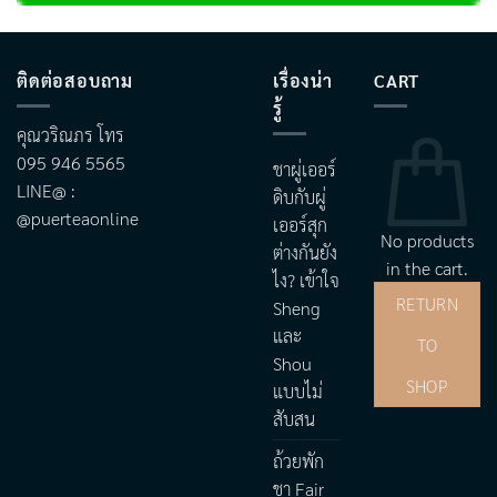
ติดต่อสอบถาม
เรื่องน่า
CART
รู้
คุณวริณภร โทร
095 946 5565
ชาผู่เออร์
LINE@ :
ดิบกับผู่
@puerteaonline
เออร์สุก
No products
ต่างกันยัง
in the cart.
ไง? เข้าใจ
RETURN
Sheng
และ
TO
Shou
SHOP
แบบไม่
สับสน
ถ้วยพัก
ชา Fair