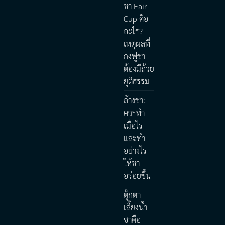
ชา Fair
Cup คือ
อะไร?
เหตุผลที่
กงฟูชา
ต้องมีถ้วย
ยุติธรรม
ล้างชา:
ควรทำ
เมื่อไร
และทำ
อย่างไร
ให้ชา
อร่อยขึ้น
ตุ๊กตา
เลี้ยงน้ำ
ชาคือ