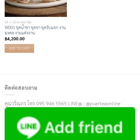
04 กาน้ำชาเซรามิค
WD01 ชุดน้ำชา ชุดชา ชุดรับแขก งาน
มงคล งานแต่งงาน
฿
4,200.00
ADD TO CART
ติดต่อสอบถาม
คุณวริณภร โทร 095 946 5565 LINE@ : @puerteaonline