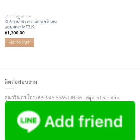
04 กาน้ำชาเซรามิค
K06 กาน้ำชา เซรามิก พอร์ซเลน
แฮนด์เมด MT319
฿
1,200.00
ADD TO CART
ติดต่อสอบถาม
คุณวริณภร โทร 095 946 5565 LINE@ : @puerteaonline