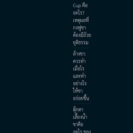
Cup คือ
อะไร?
เหตุผลที่
กงฟูชา
ต้องมีถ้วย
ยุติธรรม
ล้างชา:
ควรทำ
เมื่อไร
และทำ
อย่างไร
ให้ชา
อร่อยขึ้น
ตุ๊กตา
เลี้ยงน้ำ
ชาคือ
อะไร ของ