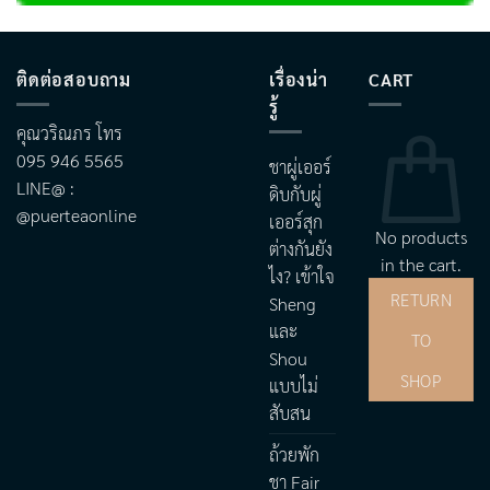
ติดต่อสอบถาม
เรื่องน่า
CART
รู้
คุณวริณภร โทร
095 946 5565
ชาผู่เออร์
LINE@ :
ดิบกับผู่
@puerteaonline
เออร์สุก
No products
ต่างกันยัง
in the cart.
ไง? เข้าใจ
RETURN
Sheng
และ
TO
Shou
SHOP
แบบไม่
สับสน
ถ้วยพัก
ชา Fair