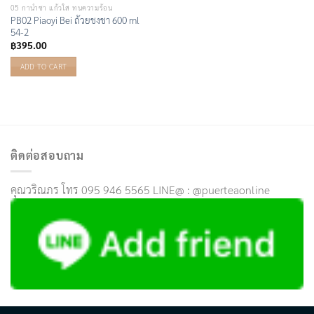
05 กาน้ำชา แก้วใส ทนความร้อน
PB02 Piaoyi Bei ถ้วยชงชา 600 ml
54-2
฿
395.00
ADD TO CART
ติดต่อสอบถาม
คุณวริณภร โทร 095 946 5565 LINE@ : @puerteaonline