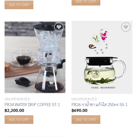
ADD TO CART
ADD TO CART
Add to
Add to
Wishlist
Wishlist
UNCATEGORIZED
UNCATEGORIZED
PB34 WATER DRIP COFFEE 57-1
PB26 กาน้ำชา แก้วใส 250ml 55-1
฿
2,200.00
฿
690.00
ADD TO CART
ADD TO CART