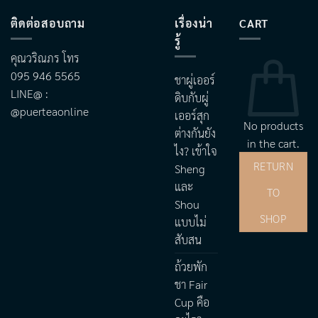
ติดต่อสอบถาม
เรื่องน่า
CART
รู้
คุณวริณภร โทร
095 946 5565
ชาผู่เออร์
LINE@ :
ดิบกับผู่
@puerteaonline
เออร์สุก
No products
ต่างกันยัง
in the cart.
ไง? เข้าใจ
RETURN
Sheng
และ
TO
Shou
SHOP
แบบไม่
สับสน
ถ้วยพัก
ชา Fair
Cup คือ