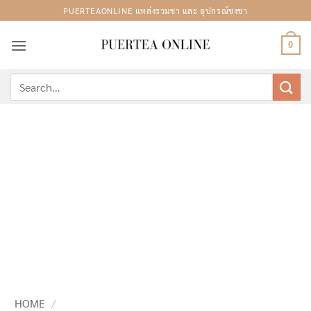
Skip
PUERTEAONLINE แหล่งรวมชา และ อุปกรณ์ชงชา
to
content
0
Search
for:
HOME
/