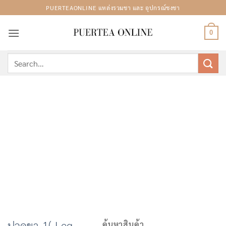
Skip
PUERTEAONLINE แหล่งรวมชา และ อุปกรณ์ชงชา
to
content
0
Search
for:
ปวดขา-1( Leg
ค้นหาสินค้า