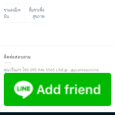
ชาแดงฉีเห
ดื่มชาเพื่อ
มิน
สุขภาพ
ติดต่อสอบถาม
คุณวริณภร โทร 095 946 5565 LINE@ : @puerteaonline