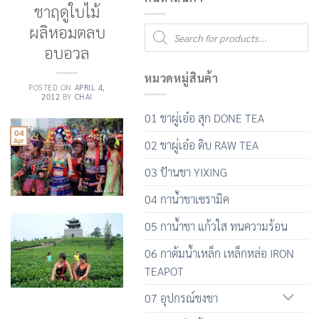
ชาฤดูใบไม้
ผลิหอมตลบ
Products
search
อบอวล
หมวดหมู่สินค้า
POSTED ON
APRIL 4,
2012
BY
CHAI
01 ชาผู่เอ๋อ สุก DONE TEA
04
Apr
02 ชาผู่เอ๋อ ดิบ RAW TEA
03 ป้านชา YIXING
04 กาน้ำชาเซรามิค
05 กาน้ำชา แก้วใส ทนความร้อน
06 กาต้มน้ำเหล็ก เหล็กหล่อ IRON
TEAPOT
07 อุปกรณ์ชงชา