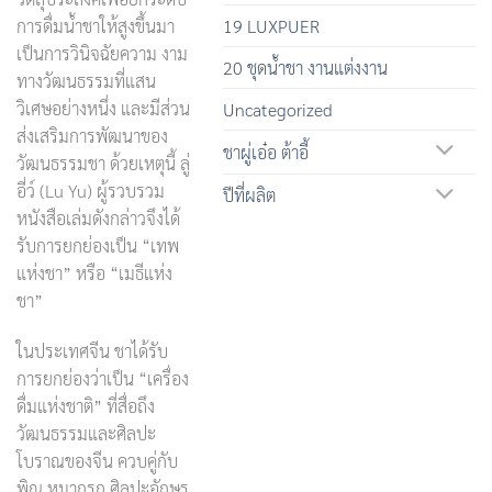
19 LUXPUER
การดื่มน้ำชาให้สูงขึ้นมา
เป็นการวินิจฉัยความ งาม
20 ชุดน้ำชา งานแต่งงาน
ทางวัฒนธรรมที่แสน
วิเศษอย่างหนึ่ง และมีส่วน
Uncategorized
ส่งเสริมการพัฒนาของ
ชาผู่เอ๋อ ต้าอี้
วัฒนธรรมชา ด้วยเหตุนี้ ลู่
อี่ว์ (Lu Yu) ผู้รวบรวม
ปีที่ผลิต
หนังสือเล่มดังกล่าวจึงได้
รับการยกย่องเป็น “เทพ
แห่งชา” หรือ “เมธีแห่ง
ชา”
ในประเทศจีน ชาได้รับ
การยกย่องว่าเป็น “เครื่อง
ดื่มแห่งชาติ” ที่สื่อถึง
วัฒนธรรมและศิลปะ
โบราณของจีน ควบคู่กับ
พิณ หมากรุก ศิลปะอักษร