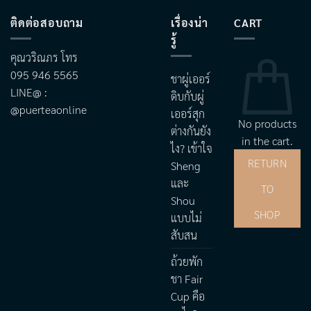
ติดต่อสอบถาม
เรื่องน่า
CART
รู้
คุณวริณภร โทร
095 946 5565
ชาผู่เออร์
LINE@ :
ดิบกับผู่
@puerteaonline
เออร์สุก
No products
ต่างกันยัง
in the cart.
ไง? เข้าใจ
RETURN
Sheng
และ
TO
Shou
SHOP
แบบไม่
สับสน
ถ้วยพัก
ชา Fair
Cup คือ