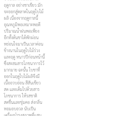
ฤดูกาล อย่างชาเขียว มัก
จะออกสู่ตลาดในฤดูใบไม้
ผลิ เนื่องจากฤดูกาลนี้
อุณหภูมิพอเหมาะพอดี
ปริมาณน้ำฝนพอเพียง
อีกทั้งต้นชาได้พักผ่อน
หย่อนใจมาเป็นเวลาค่อน
ข้างนานในฤดูใบไม้ร่วง
และฤดู หนาวปีก่อนหน้านี้
ซึ่งสะสมสารโภชนาการไว้
มากมาย ฉะนั้น ใบชาที่
ออกในฤดูใบไม้ผลิจึงมี
เนื้ออวบอ่อน สีสันเขียว
สด และเต็มไปด้วยสาร
โภชนาการ ให้รสชาติ
สดชื่นและชุ่มคอ ส่งกลิ่น
หอมอบอวล นับเป็น
เครื่องบำรุงสุภาพที่แสน