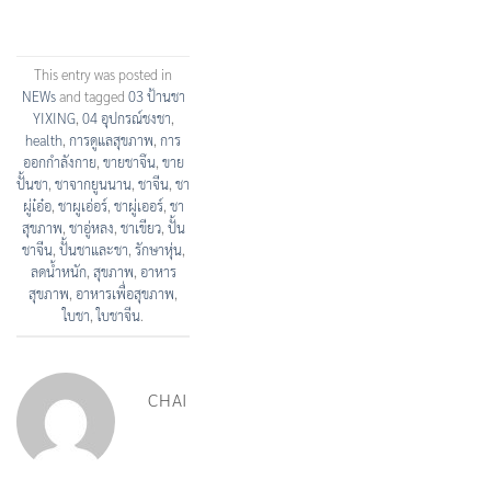
This entry was posted in
NEWs
and tagged
03 ป้านชา
YIXING
,
04 อุปกรณ์ชงชา
,
health
,
การดูแลสุขภาพ
,
การ
ออกกำลังกาย
,
ขายชาจึน
,
ขาย
ปั้นชา
,
ชาจากยูนนาน
,
ชาจีน
,
ชา
ผู่เ๋อ๋อ
,
ชาผูเอ่อร์
,
ชาผู่เออร์
,
ชา
สุขภาพ
,
ชาอู่หลง
,
ชาเขียว
,
ปั้น
ชาจีน
,
ปั้นชาและชา
,
รักษาหุ่น
,
ลดน้ำหนัก
,
สุขภาพ
,
อาหาร
สุขภาพ
,
อาหารเพื่อสุขภาพ
,
ใบชา
,
ใบชาจีน
.
CHAI