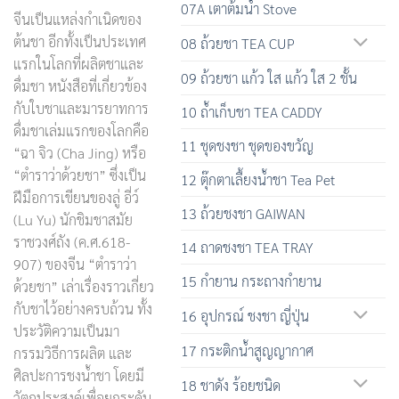
07A เตาต้มน้ำ Stove
จีนเป็นแหล่งกำเนิดของ
ต้นชา อีกทั้งเป็นประเทศ
08 ถ้วยชา TEA CUP
แรกในโลกที่ผลิตชาและ
09 ถ้วยชา แก้ว ใส แก้ว ใส 2 ชั้น
ดื่มชา หนังสือที่เกี่ยวข้อง
กับใบชาและมารยาทการ
10 ถ้ำเก็บชา TEA CADDY
ดื่มชาเล่มแรกของโลกคือ
11 ชุดชงชา ชุดของขวัญ
“ฉา จิว (Cha Jing) หรือ
“ตำราว่าด้วยชา” ซึ่งเป็น
12 ตุ๊กตาเลื้ยงน้ำชา Tea Pet
ฝีมือการเขียนของลู่ อี่ว์
13 ถ้วยชงชา GAIWAN
(Lu Yu) นักชิมชาสมัย
ราชวงศ์ถัง (ค.ศ.618-
14 ถาดชงชา TEA TRAY
907) ของจีน “ตำราว่า
15 กำยาน กระถางกำยาน
ด้วยชา” เล่าเรื่องราวเกี่ยว
กับชาไว้อย่างครบถ้วน ทั้ง
16 อุปกรณ์ ชงชา ญี่ปุ่น
ประวัติความเป็นมา
17 กระติกน้ำสูญญากาศ
กรรมวิธีการผลิต และ
ศิลปะการชงน้ำชา โดยมี
18 ชาดัง ร้อยชนิด
วัตถุประสงค์เพื่อยกระดับ